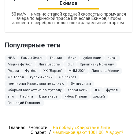
Екимов
50 км/ч – именно с такой средней скоростью промчался
вчера по афинской трассе Вячеслав Екимов, чтобы
завоевать серебро в велогонке с раздельным стартом.
Популярные теги
НБА
Ламин Ямаль
Теннис
бокс
кубок Азии
лига1
Медиа футбол
Лига Европы
КПЛ
Криштиану Роналду
Родри
Футбол
ХК "Барыс"
МЧМ-2024
Лионель Месси
ФК Тобол
кубок Англии
ФК Кайрат
чемпионат Казахстана по хоккею
Бундеслига
Сборная Казахстана по футболу
Харри Кейн
UFC
футзал
апл
Ла Лига
Букмекеры
кубок Италии
хоккей
Геннадий Головкин
Главная
Новости
На победу «Кайрата» в Лиге
Oinabet
чемпионов дают 1001.00. А вдруг?