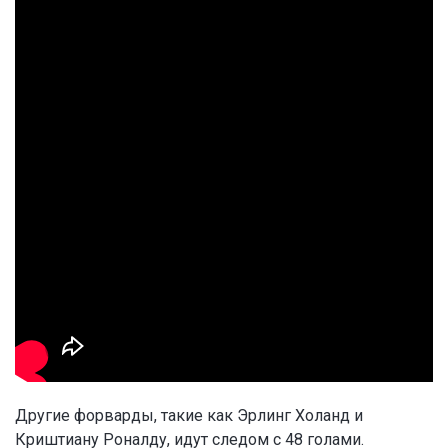
Другие форварды, такие как Эрлинг Холанд и
Криштиану Роналду, идут следом с 48 голами.