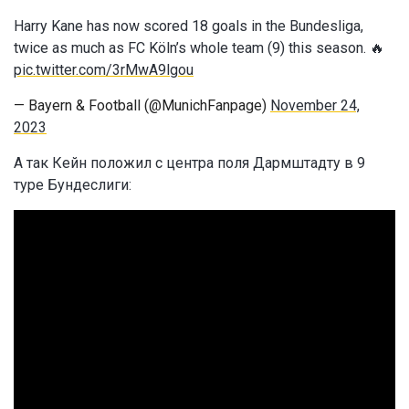
Harry Kane has now scored 18 goals in the Bundesliga,
twice as much as FC Köln’s whole team (9) this season. 🔥
pic.twitter.com/3rMwA9lgou
— Bayern & Football (@MunichFanpage)
November 24,
2023
А так Кейн положил с центра поля Дармштадту в 9
туре Бундеслиги: