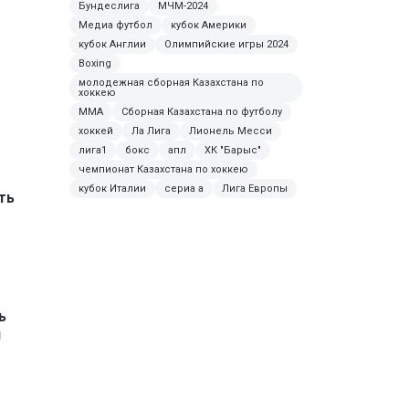
Бундеслига
МЧМ-2024
Медиа футбол
кубок Америки
кубок Англии
Олимпийские игры 2024
Boxing
молодежная сборная Казахстана по
хоккею
MMA
Сборная Казахстана по футболу
хоккей
Ла Лига
Лионель Месси
лига1
бокс
апл
ХК "Барыс"
чемпионат Казахстана по хоккею
кубок Италии
сериа а
Лига Европы
ть
ь
и