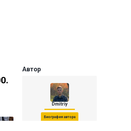
Автор
0.
Dmitriy
Биография автора