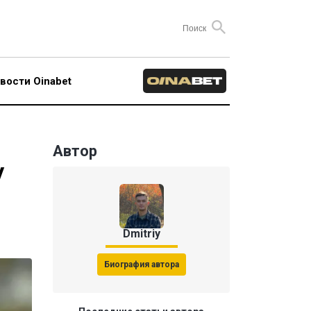
вости Oinabet
Автор
у
Dmitriy
Биография автора