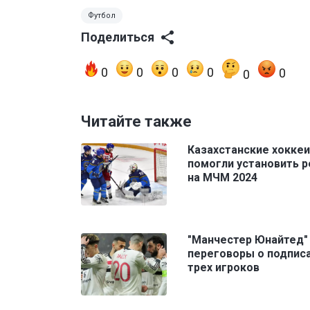
Футбол
Поделиться
0
0
0
0
0
0
Читайте также
Казахстанские хокке
помогли установить 
на МЧМ 2024
"Манчестер Юнайтед"
переговоры о подпис
трех игроков