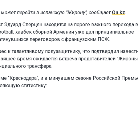
 может перейти в испанскую "Жирону", сообщает
On.kz
.
т Эдуард Сперцян находится на пороге важного перехода в
ootball, хавбек сборной Армении уже дал принципиальное
 затянувшихся переговоров с французским ПСЖ.
рес к талантливому полузащитнику, что подтвердил извест
ижайшее время ожидается встреча представителей "Жироны
нциального трансфера.
еме "Краснодара", и в минувшем сезоне Российской Премь
ляющую статистику: