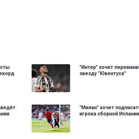
исты
"Интер" хочет перемани
рекорд
звезду "Ювентуса"
 ведёт
"Милан" хочет подписат
ании
игрока сборной Испани