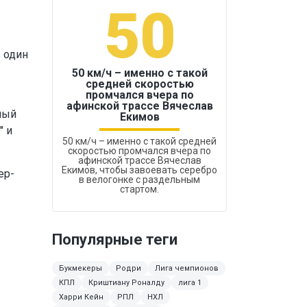
50
1
 один
50 км/ч – именно с такой
средней скоростью
промчался вчера по
Бокс был узако
афинской трассе Вячеслав
ный
Екимов
" и
50 км/ч – именно с такой средней
скоростью промчался вчера по
афинской трассе Вячеслав
Екимов, чтобы завоевать серебро
ер-
в велогонке с раздельным
стартом.
Популярные теги
Букмекеры
Родри
Лига чемпионов
КПЛ
Криштиану Роналду
лига 1
Харри Кейн
РПЛ
НХЛ