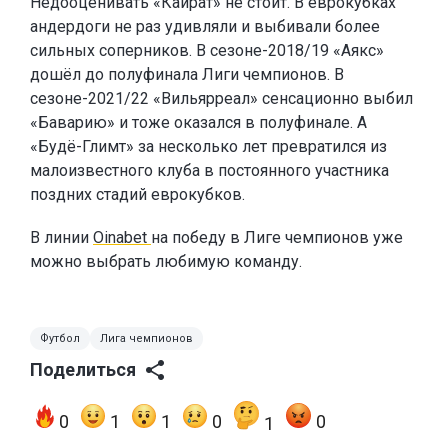
Недооценивать «Кайрат» не стоит. В еврокубках
андердоги не раз удивляли и выбивали более
сильных соперников. В сезоне-2018/19 «Аякс»
дошёл до полуфинала Лиги чемпионов. В
сезоне-2021/22 «Вильярреал» сенсационно выбил
«Баварию» и тоже оказался в полуфинале. А
«Будё-Глимт» за несколько лет превратился из
малоизвестного клуба в постоянного участника
поздних стадий еврокубков.
В линии
Oinabet
на победу в Лиге чемпионов уже
можно выбрать любимую команду.
Футбол
Лига чемпионов
Поделиться
0
1
1
0
0
1