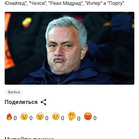
Юнайтед", "Челси", "Реал Мадрид", "Интер" и "Порту".
Футбол
Поделиться
0
0
0
0
0
0