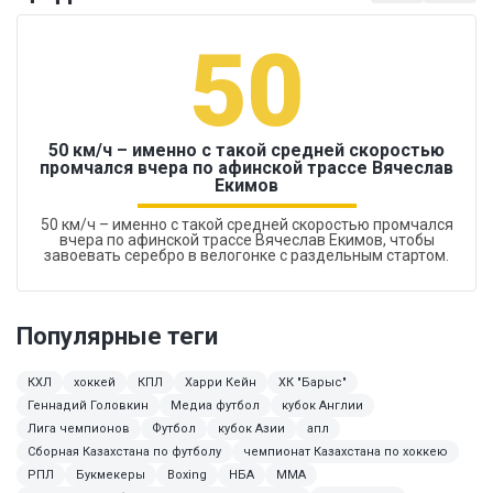
50
50 км/ч – именно с такой средней скоростью
промчался вчера по афинской трассе Вячеслав
Екимов
50 км/ч – именно с такой средней скоростью промчался
вчера по афинской трассе Вячеслав Екимов, чтобы
завоевать серебро в велогонке с раздельным стартом.
Популярные теги
КХЛ
хоккей
КПЛ
Харри Кейн
ХК "Барыс"
Геннадий Головкин
Медиа футбол
кубок Англии
Лига чемпионов
Футбол
кубок Азии
апл
Сборная Казахстана по футболу
чемпионат Казахстана по хоккею
РПЛ
Букмекеры
Boxing
НБА
MMA