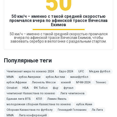
50
50 км/ч – именно с такой средней скоростью
промчался вчера по афинской трассе Вячеслав
Екимов
50 км/ч – именно с такой средней скоростью промчался
вчера по афинской трассе Вячеслав Екимов, чтобы
завоевать серебро в велогонке с раздельным стартом.
Популярные теги
Чемпионат мира по хоккею 2024
Евро-2024
UFC
Медиа футбол
ММА
кубок Америки
кубок Англии
минифутбол
кубок Африки
Лионель Месси
хоккей
МЧМ-2024
Теннис
Oinabet
НБА
ФК Тобол
фцу
футзал
чемпионат Казахстана по хоккею
Лига чемпионов
Единая лига ВТБ
КПЛ
Ламин Ямаль
молодежная сборная Казахстана по хоккею
кубок Азии
Сборная Казахстана по футболу
Геннадий Головкин
Ла Лига
MMA
Лига конференций