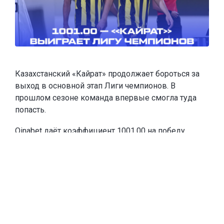
Казахстанский «Кайрат» продолжает бороться за
выход в основной этап Лиги чемпионов. В
прошлом сезоне команда впервые смогла туда
попасть.
Oinabet
даёт коэффициент 1001.00 на победу
«Кайрата» в Лиге чемпионов и
предлагает новым
игрокам
фрибеты до 20 000 тенге
. Чтобы забрать
эту сумму, каждое из первых двух пополнений
счёта должны быть от 10 000 тенге. Если игрок
пополнится на меньшую сумму, тоже получит
фрибет, равный сумме пополнения.