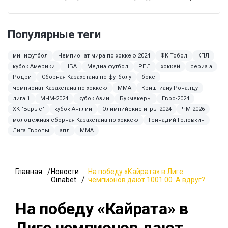
Популярные теги
минифутбол
Чемпионат мира по хоккею 2024
ФК Тобол
КПЛ
кубок Америки
НБА
Медиа футбол
РПЛ
хоккей
сериа а
Родри
Сборная Казахстана по футболу
бокс
чемпионат Казахстана по хоккею
ММА
Криштиану Роналду
лига 1
МЧМ-2024
кубок Азии
Букмекеры
Евро-2024
ХК "Барыс"
кубок Англии
Олимпийские игры 2024
ЧМ-2026
молодежная сборная Казахстана по хоккею
Геннадий Головкин
Лига Европы
апл
MMA
Главная
Новости
На победу «Кайрата» в Лиге
Oinabet
чемпионов дают 1001.00. А вдруг?
На победу «Кайрата» в