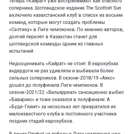
Теперь «Кайрат» уже воспринимают как опасного
соперника. Шотландское издание The Scottish Sun
включило казахстанский клуб в список из восьми
команд, которые могут создать проблемы
«Селтику» в Лиге чемпионов. По мнению авторов,
долгий перелёт в Казахстан станет для
шотландской команды одним из главных
испытаний.
Недооценивать «Кайрат» не стоит. В еврокубках
андердоги не раз удивляли и выбивали более
сильных соперников. В сезоне-2018/19 «Аякс»
дошёл до полуфинала Лиги чемпионов. В
сезоне-2021/22 «Вильярреал» сенсационно выбил
«Баварию» и тоже оказался в полуфинале. А
«Будё-Глимт» за несколько лет превратился из
малоизвестного клуба в постоянного участника
поздних стадий еврокубков.
В линии
Oinabet
на победу в Лиге чемпионов уже