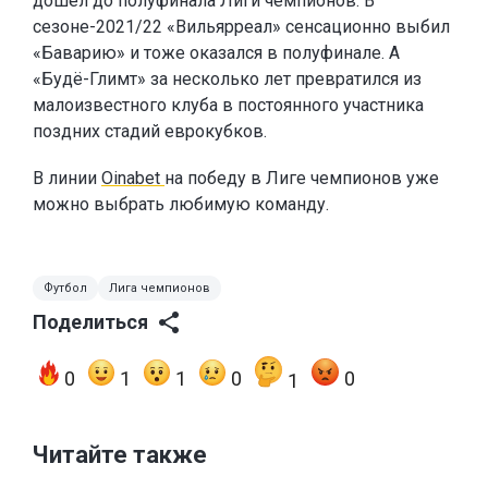
дошёл до полуфинала Лиги чемпионов. В
сезоне-2021/22 «Вильярреал» сенсационно выбил
«Баварию» и тоже оказался в полуфинале. А
«Будё-Глимт» за несколько лет превратился из
малоизвестного клуба в постоянного участника
поздних стадий еврокубков.
В линии
Oinabet
на победу в Лиге чемпионов уже
можно выбрать любимую команду.
Футбол
Лига чемпионов
Поделиться
0
1
1
0
0
1
Читайте также