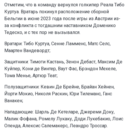
Отметим, что в команду вернулся голкипер Реала Тибо
Куртуа. Вратарь покинул расположение сборной
Бельгии в июне 2023 года после игры из Австрии из-
за конфликта с тогдашним наставником Доменико
Тедеско, и с тех пор не вызывался.
Вратари: Тибо Куртуа, Сенне Ламменс, Матс Селс,
Маартен Вандевордт;
Защитники: Тимоти Кастань, Зенон Дебаст, Максим Де
Куйпер, Кони де Винтер, Ваут Фас, Брэндон Мехеле,
Тома Менье, Артюр Теат;
Полузащитники: Кевин Де Брейне, Брайан Хейнен,
Йорти Мокио, Николя Раскин, Юри Тилеманс, Ганс
Ванакен;
Нападающие: Шарль Де Кетеларе, Джереми Доку,
Малик Фофана, Ромелу Лукаку, Доди Лукебакио, Лоис
Опенда, Алексис Салемакерс, Леандро Троссар.