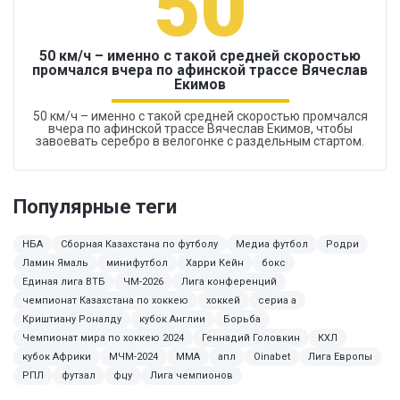
50
50 км/ч – именно с такой средней скоростью
промчался вчера по афинской трассе Вячеслав
Екимов
50 км/ч – именно с такой средней скоростью промчался
вчера по афинской трассе Вячеслав Екимов, чтобы
завоевать серебро в велогонке с раздельным стартом.
Популярные теги
НБА
Сборная Казахстана по футболу
Медиа футбол
Родри
Ламин Ямаль
минифутбол
Харри Кейн
бокс
Единая лига ВТБ
ЧМ-2026
Лига конференций
чемпионат Казахстана по хоккею
хоккей
сериа а
Криштиану Роналду
кубок Англии
Борьба
Чемпионат мира по хоккею 2024
Геннадий Головкин
КХЛ
кубок Африки
МЧМ-2024
MMA
апл
Oinabet
Лига Европы
РПЛ
футзал
фцу
Лига чемпионов