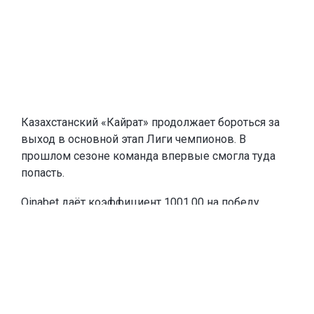
Казахстанский «Кайрат» продолжает бороться за
выход в основной этап Лиги чемпионов. В
прошлом сезоне команда впервые смогла туда
попасть.
Oinabet
даёт коэффициент 1001.00 на победу
«Кайрата» в Лиге чемпионов и
предлагает новым
игрокам
фрибеты до 20 000 тенге
. Чтобы забрать
эту сумму, каждое из первых двух пополнений
счёта должны быть от 10 000 тенге. Если игрок
пополнится на меньшую сумму, тоже получит
фрибет, равный сумме пополнения.