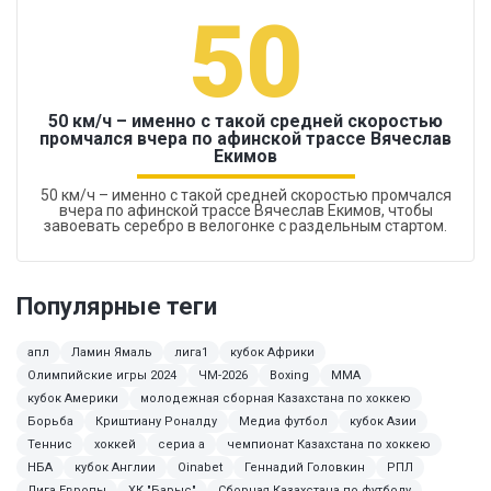
50
50 км/ч – именно с такой средней скоростью
промчался вчера по афинской трассе Вячеслав
Екимов
50 км/ч – именно с такой средней скоростью промчался
вчера по афинской трассе Вячеслав Екимов, чтобы
завоевать серебро в велогонке с раздельным стартом.
Популярные теги
апл
Ламин Ямаль
лига1
кубок Африки
Олимпийские игры 2024
ЧМ-2026
Boxing
MMA
кубок Америки
молодежная сборная Казахстана по хоккею
Борьба
Криштиану Роналду
Медиа футбол
кубок Азии
Теннис
хоккей
сериа а
чемпионат Казахстана по хоккею
НБА
кубок Англии
Oinabet
Геннадий Головкин
РПЛ
Лига Европы
ХК "Барыс"
Сборная Казахстана по футболу