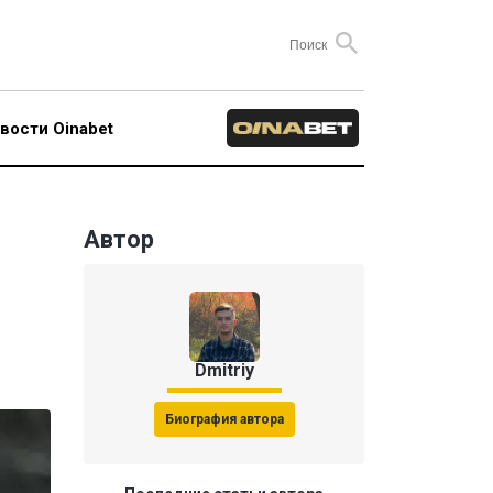
вости Oinabet
Автор
Dmitriy
Биография автора