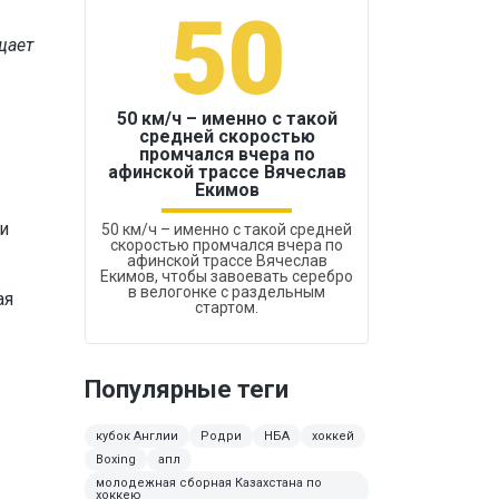
50
1
щает
50 км/ч – именно с такой
средней скоростью
промчался вчера по
Бокс был узако
афинской трассе Вячеслав
Екимов
ги
50 км/ч – именно с такой средней
скоростью промчался вчера по
афинской трассе Вячеслав
Екимов, чтобы завоевать серебро
в велогонке с раздельным
ая
стартом.
Популярные теги
кубок Англии
Родри
НБА
хоккей
Boxing
апл
молодежная сборная Казахстана по
хоккею