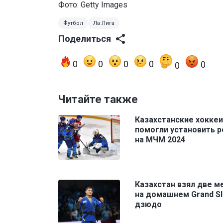
Фото: Getty Images
Футбол
Ла Лига
Поделиться
0
0
0
0
0
0
Читайте также
Казахстанские хокке
помогли установить 
на МЧМ 2024
Казахстан взял две м
на домашнем Grand S
дзюдо