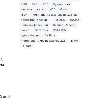
НХЛ
КХЛ
РПЛ
Бундеслига
сериа а
лига1
КПЛ
Футбол
фцу
чемпионат Казахстана по хоккею
Геннадий Головкин
ЧМ-2026
футзал
Лига конференций
Лионель Месси
лига 1
ФК Тобол
МЧМ-2024
кубок Италии
Ла Лига
Чемпионат мира по хоккею 2024
ММА
Теннис
":
ча
Grand