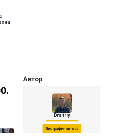
д
зона
Автор
0.
Dmitriy
Биография автора