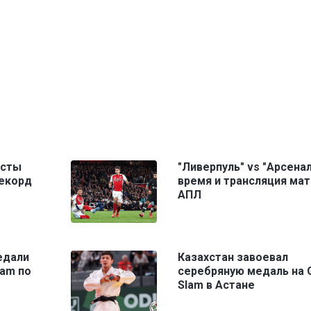
исты
"Ливерпуль" vs "Арсенал
рекорд
время и трансляция мат
АПЛ
едали
Казахстан завоевал
lam по
серебряную медаль на 
Slam в Астане