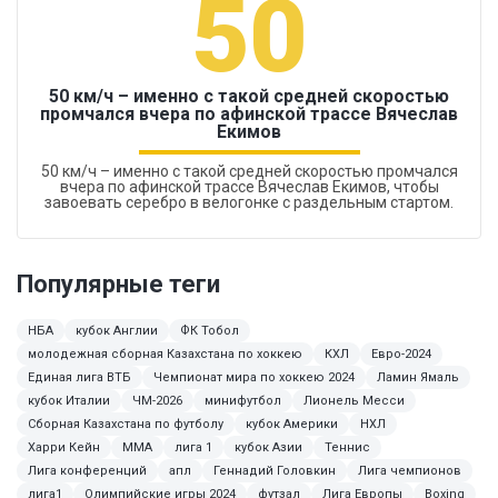
50
50 км/ч – именно с такой средней скоростью
промчался вчера по афинской трассе Вячеслав
Екимов
50 км/ч – именно с такой средней скоростью промчался
вчера по афинской трассе Вячеслав Екимов, чтобы
завоевать серебро в велогонке с раздельным стартом.
Популярные теги
НБА
кубок Англии
ФК Тобол
молодежная сборная Казахстана по хоккею
КХЛ
Евро-2024
Единая лига ВТБ
Чемпионат мира по хоккею 2024
Ламин Ямаль
кубок Италии
ЧМ-2026
минифутбол
Лионель Месси
Сборная Казахстана по футболу
кубок Америки
НХЛ
Харри Кейн
MMA
лига 1
кубок Азии
Теннис
Лига конференций
апл
Геннадий Головкин
Лига чемпионов
лига1
Олимпийские игры 2024
футзал
Лига Европы
Boxing