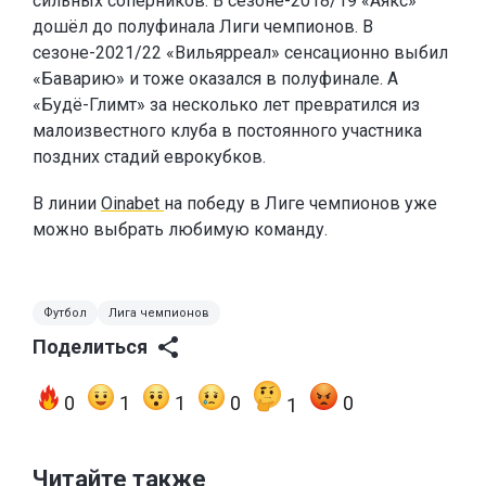
сильных соперников. В сезоне-2018/19 «Аякс»
дошёл до полуфинала Лиги чемпионов. В
сезоне-2021/22 «Вильярреал» сенсационно выбил
«Баварию» и тоже оказался в полуфинале. А
«Будё-Глимт» за несколько лет превратился из
малоизвестного клуба в постоянного участника
поздних стадий еврокубков.
В линии
Oinabet
на победу в Лиге чемпионов уже
можно выбрать любимую команду.
Футбол
Лига чемпионов
Поделиться
0
1
1
0
0
1
Читайте также