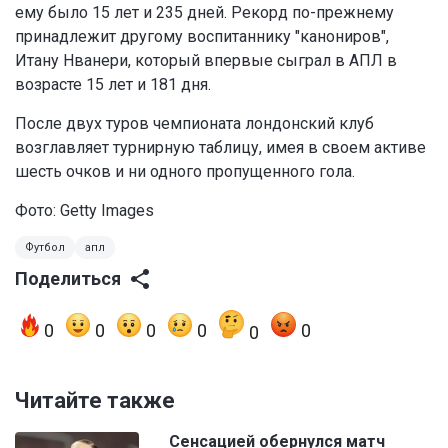
ему было 15 лет и 235 дней. Рекорд по-прежнему
принадлежит другому воспитаннику "канониров",
Итану Нванери, который впервые сыграл в АПЛ в
возрасте 15 лет и 181 дня.
После двух туров чемпионата лондонский клуб
возглавляет турнирную таблицу, имея в своем активе
шесть очков и ни одного пропущенного гола.
Фото: Getty Images
Футбол
апл
Поделиться
0
0
0
0
0
0
Читайте также
Сенсацией обернулся матч