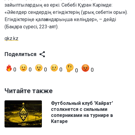
зайыптылардың өз еркі. Себебі Құран Кәрімде:
«Әйелдер сендердің егіндіктерің (ұрық себетін орын).
Егіндіктеріңе қалағандарыңша келіңдер», – дейді
(Бақара сүресі, 223-аят).
qkz.kz
Поделиться
0
0
0
0
0
0
Читайте также
Футбольный клуб 'Кайрат'
столкнется с сильными
соперниками на турнире в
Катаре