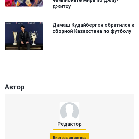
чемпионате мира по джиу-
джитсу
Димаш Кудайберген обратился к
сборной Казахстана по футболу
Автор
Редактор
Биография автора