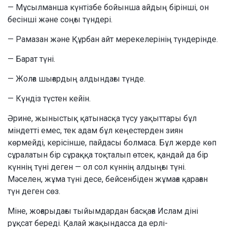
— Мұсылманша күнтізбе бойынша айдың бірінші, он
бесінші және соңғы түндері.
— Рамазан және Құрбан айт мерекелерінің түндерінде.
— Барат түні.
— Жолға шығардың алдындағы түнде.
— Күндіз түстен кейін.
Әрине, жыныстық қатынасқа түсу уақыттары бұл
міндетті емес, тек адам бұл кеңестерден зиян
көрмейді, керісінше, пайдасы болмаса. Бұл жерде көп
сұралатын бір сұраққа тоқталып өтсек, қандай да бір
күннің түні деген — ол сол күннің алдыңғы түні.
Мәселен, жұма түні десе, бейсенбіден жұмаға қараған
түн деген сөз.
Міне, жоғарыдағы тыйымдардан басқаға Ислам діні
рұқсат береді. Қалай жақындасса да ерлі-