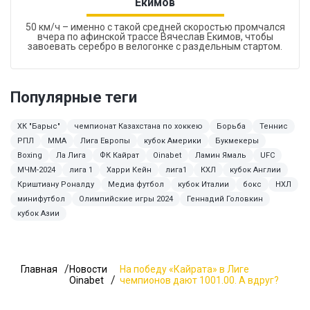
Екимов
50 км/ч – именно с такой средней скоростью промчался
вчера по афинской трассе Вячеслав Екимов, чтобы
завоевать серебро в велогонке с раздельным стартом.
Популярные теги
ХК "Барыс"
чемпионат Казахстана по хоккею
Борьба
Теннис
РПЛ
MMA
Лига Европы
кубок Америки
Букмекеры
Boxing
Ла Лига
ФК Кайрат
Oinabet
Ламин Ямаль
UFC
МЧМ-2024
лига 1
Харри Кейн
лига1
КХЛ
кубок Англии
Криштиану Роналду
Медиа футбол
кубок Италии
бокс
НХЛ
минифутбол
Олимпийские игры 2024
Геннадий Головкин
кубок Азии
Главная
Новости
На победу «Кайрата» в Лиге
Oinabet
чемпионов дают 1001.00. А вдруг?