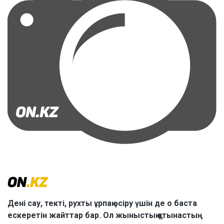
Дені сау, текті, рухты ұрпақ өсіру үшін де о баста
ескеретін жайттар бар. Ол жыныстық қатынастың