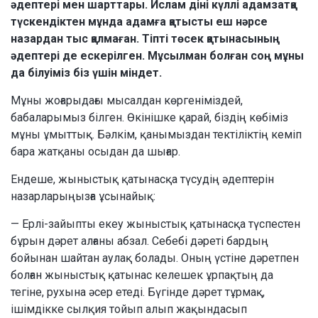
әдептері мен шарттары. Ислам діні күллі адамзатқа
түскендіктен мұнда адамға қатысты еш нәрсе
назардан тыс қалмаған. Тіпті төсек қатынасының
әдептері де ескерілген. Мұсылман болған соң мұны
да білуіміз біз үшін міндет.
Мұны жоғарыдағы мысалдан көргеніміздей,
бабаларымыз білген. Өкінішке қарай, біздің көбіміз
мұны ұмыттық. Бәлкім, қанымыздан тектіліктің кеміп
бара жатқаны осыдан да шығар.
Ендеше, жыныстық қатынасқа түсудің әдептерін
назарларыңызға ұсынайық:
— Ерлі-зайыпты екеу жыныстық қатынасқа түспестен
бұрын дәрет алғаны абзал. Себебі дәреті бардың
бойынан шайтан аулақ болады. Оның үстіне дәретпен
болған жыныстық қатынас келешек ұрпақтың да
тегіне, рухына әсер етеді. Бүгінде дәрет тұрмақ,
ішімдікке сылқия тойып алып жақындасып