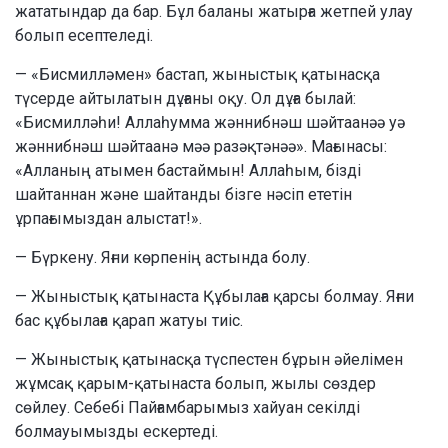
жататындар да бар. Бұл баланы жатырға жетпей улау
болып есептеледі.
— «Бисмилләмен» бастап, жыныстық қатынасқа
түсерде айтылатын дұғаны оқу. Ол дұға былай:
«Бисмилләһи! Аллаһумма жәннибнәш шәйтаанәә уә
жәннибнәш шәйтаанә мәә разәқтәнәә». Мағынасы:
«Алланың атымен бастаймын! Аллаһым, бізді
шайтаннан және шайтанды бізге нәсіп ететін
ұрпағымыздан алыстат!».
— Бүркену. Яғни көрпенің астында болу.
— Жыныстық қатынаста Құбылаға қарсы болмау. Яғни
бас құбылаға қарап жатуы тиіс.
— Жыныстық қатынасқа түспестен бұрын әйелімен
жұмсақ қарым-қатынаста болып, жылы сөздер
сөйлеу. Себебі Пайғамбарымыз хайуан секілді
болмауымызды ескертеді.