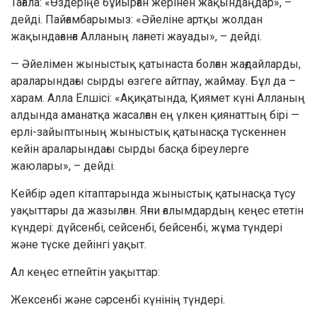
Тағала: «Өздеріңе бұйырған жерінен жақындаңдар», –
дейді. Пайғамбарымыз: «Әйеліне артқы жолдан
жақындағанға Алланың лағнеті жауады», – дейді.
— Әйелімен жыныстық қатынаста болған жағдайларды,
араларындағы сырды өзгеге айтпау, жаймау. Бұл да –
харам. Алла Елшісі: «Ақиқатында, Қиямет күні Алланың
алдында аманатқа жасалған ең үлкен қиянаттың бірі —
ерлі-зайыптының жыныстық қатынасқа түскеннен
кейін араларындағы сырды басқа біреулерге
жаюлары», – дейді.
Кейбір әдеп кітаптарында жыныстық қатынасқа түсу
уақыттары да жазылған. Яғни ғалымдардың кеңес ететін
күндері: дүйсенбі, сейсенбі, бейсенбі, жұма түндері
және түске дейінгі уақыт.
Ал кеңес етпейтін уақыттар:
Жексенбі және сәрсенбі күнінің түндері.