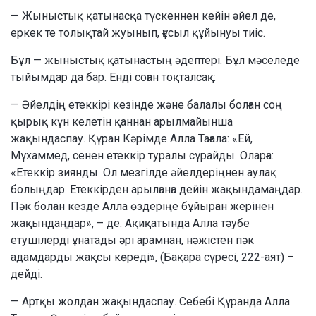
— Жыныстық қатынасқа түскеннен кейін әйел де,
еркек те толықтай жуынып, ғұсыл құйынуы тиіс.
Бұл — жыныстық қатынастың әдептері. Бұл мәселеде
тыйымдар да бар. Енді соған тоқталсақ:
— Әйелдің етеккірі кезінде және балалы болған соң
қырық күн келетін қаннан арылмайынша
жақындаспау. Құран Кәрімде Алла Тағала: «Ей,
Мұхаммед, сенен етеккір туралы сұрайды. Оларға:
«Етеккір зиянды. Ол мезгілде әйелдеріңнен аулақ
болыңдар. Етеккірден арылғанға дейін жақындамаңдар.
Пәк болған кезде Алла өздеріңе бұйырған жерінен
жақындаңдар», – де. Ақиқатында Алла тәубе
етушілерді ұнатады әрі арамнан, нәжістен пәк
адамдарды жақсы көреді», (Бақара сүресі, 222-аят) –
дейді.
— Артқы жолдан жақындаспау. Себебі Құранда Алла