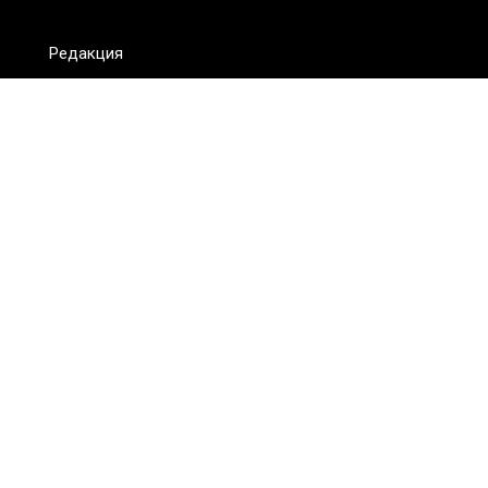
Редакция
FAQ
Обратная связь
Для СМИ
Пользовательское соглашение
Для лиц
старше 18 лет
Сетевое издание ON.KZ. Главный редактор: Алексей Тян.