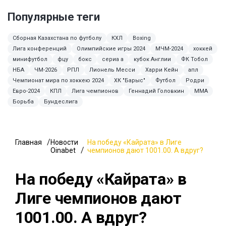
Популярные теги
Сборная Казахстана по футболу
КХЛ
Boxing
Лига конференций
Олимпийские игры 2024
МЧМ-2024
хоккей
минифутбол
фцу
бокс
сериа а
кубок Англии
ФК Тобол
НБА
ЧМ-2026
РПЛ
Лионель Месси
Харри Кейн
апл
Чемпионат мира по хоккею 2024
ХК "Барыс"
Футбол
Родри
Евро-2024
КПЛ
Лига чемпионов
Геннадий Головкин
ММА
Борьба
Бундеслига
Главная
Новости
На победу «Кайрата» в Лиге
Oinabet
чемпионов дают 1001.00. А вдруг?
На победу «Кайрата» в
Лиге чемпионов дают
1001.00. А вдруг?