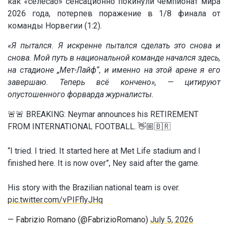
как «селесао» сенсационно покинули чемпионат мира
2026 года, потерпев поражение в 1/8 финала от
команды Норвегии (1:2).
«Я пытался. Я искренне пытался сделать это снова и
снова. Мой путь в национальной команде начался здесь,
на стадионе „Мет-Лайф“, и именно на этой арене я его
завершаю. Теперь всё кончено», — цитируют
опустошенного форварда журналисты.
🚨🚨 BREAKING: Neymar announces his RETIREMENT
FROM INTERNATIONAL FOOTBALL. 👋🏼🇧🇷
“I tried. I tried. It started here at Met Life stadium and I
finished here. It is now over”, Ney said after the game.
His story with the Brazilian national team is over.
pic.twitter.com/vPIFflyJHq
— Fabrizio Romano (@FabrizioRomano)
July 5, 2026