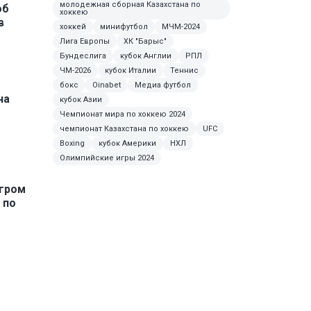
молодежная сборная Казахстана по
об
хоккею
в
хоккей
минифутбол
МЧМ-2024
Лига Европы
ХК "Барыс"
Бундеслига
кубок Англии
РПЛ
ЧМ-2026
кубок Италии
Теннис
бокс
Oinabet
Медиа футбол
ча
кубок Азии
"
Чемпионат мира по хоккею 2024
чемпионат Казахстана по хоккею
UFC
Boxing
кубок Америки
НХЛ
Олимпийские игры 2024
згром
 по