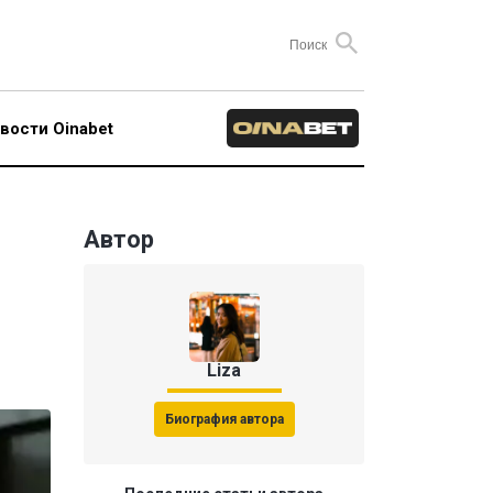
вости Oinabet
Автор
Liza
Биография автора