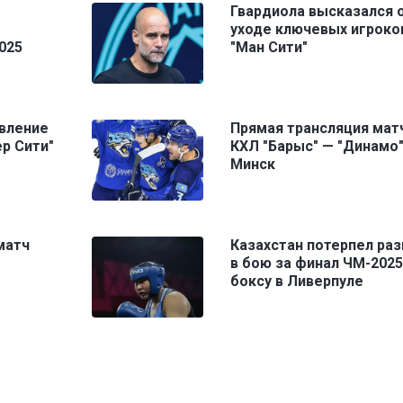
Гвардиола высказался 
уходе ключевых игроко
025
"Ман Сити"
явление
Прямая трансляция мат
ер Сити"
КХЛ "Барыс" — "Динамо
Минск
матч
Казахстан потерпел ра
в бою за финал ЧМ-2025
боксу в Ливерпуле