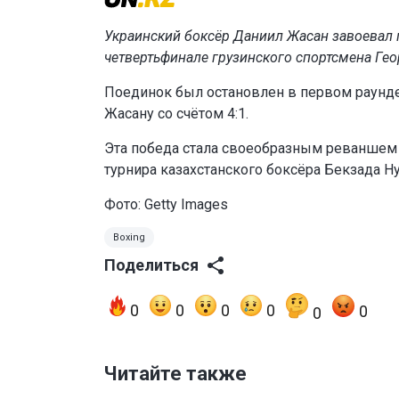
Украинский боксёр Даниил Жасан завоевал 
четвертьфинале грузинского спортсмена Ге
Поединок был остановлен в первом раунде
Жасану со счётом 4:1.
Эта победа стала своеобразным реваншем 
турнира казахстанского боксёра Бекзада Н
Фото: Getty Images
Boxing
Поделиться
0
0
0
0
0
0
Читайте также