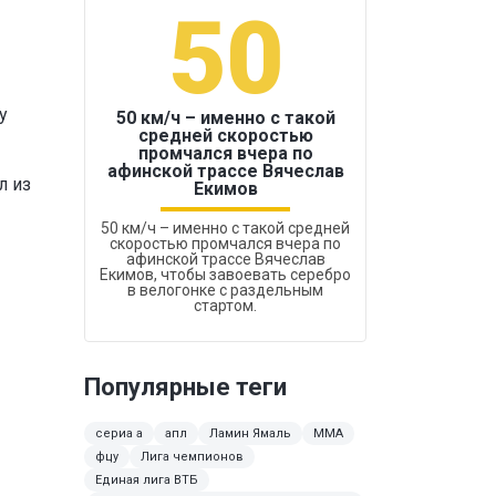
50
1
у
50 км/ч – именно с такой
средней скоростью
промчался вчера по
Бокс был узако
афинской трассе Вячеслав
л из
Екимов
50 км/ч – именно с такой средней
скоростью промчался вчера по
афинской трассе Вячеслав
Екимов, чтобы завоевать серебро
в велогонке с раздельным
стартом.
Популярные теги
сериа а
апл
Ламин Ямаль
ММА
фцу
Лига чемпионов
Единая лига ВТБ