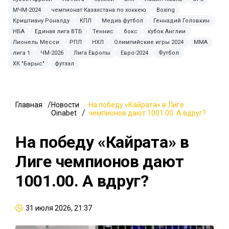
МЧМ-2024
чемпионат Казахстана по хоккею
Boxing
Криштиану Роналду
КПЛ
Медиа футбол
Геннадий Головкин
НБА
Единая лига ВТБ
Теннис
бокс
кубок Англии
Лионель Месси
РПЛ
НХЛ
Олимпийские игры 2024
ММА
лига 1
ЧМ-2026
Лига Европы
Евро-2024
Футбол
ХК "Барыс"
футзал
Главная
Новости
На победу «Кайрата» в Лиге
Oinabet
чемпионов дают 1001.00. А вдруг?
На победу «Кайрата» в
Лиге чемпионов дают
1001.00. А вдруг?
31 июля 2026, 21:37