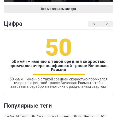
Все материалы автора
Цифра
50
50 км/ч – именно с такой средней скоростью
промчался вчера по афинской трассе Вячеслав
Екимов
50 км/ч – именно с такой средней скоростью промчался
вчера по афинской трассе Вячеслав Екимов, чтобы
завоевать серебро в велогонке с раздельным стартом.
Популярные теги
кубок Африки
Ла Лига
хоккей
апл
Ламин Ямаль
UFC