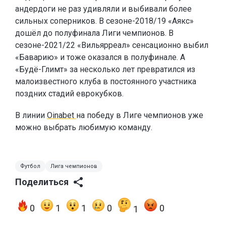
андердоги не раз удивляли и выбивали более
сильных соперников. В сезоне-2018/19 «Аякс»
дошёл до полуфинала Лиги чемпионов. В
сезоне-2021/22 «Вильярреал» сенсационно выбил
«Баварию» и тоже оказался в полуфинале. А
«Будё-Глимт» за несколько лет превратился из
малоизвестного клуба в постоянного участника
поздних стадий еврокубков.
В линии
Oinabet
на победу в Лиге чемпионов уже
можно выбрать любимую команду.
Футбол
Лига чемпионов
Поделиться
0
1
1
0
0
1