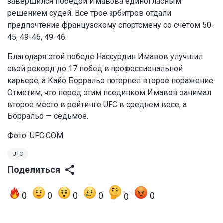
завершился победой Имавова единогласным
решением судей. Все трое арбитров отдали
предпочтение французскому спортсмену со счётом 50-
45, 49-46, 49-46.
Благодаря этой победе Нассурдин Имавов улучшил
свой рекорд до 17 побед в профессиональной
карьере, а Кайо Борральо потерпел второе поражение.
Отметим, что перед этим поединком Имавов занимал
второе место в рейтинге UFC в среднем весе, а
Борральо — седьмое.
Фото: UFC.COM
UFC
Поделиться
0
0
0
0
0
0