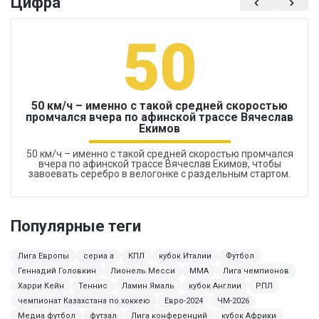
Цифра
50
50 км/ч – именно с такой средней скоростью
промчался вчера по афинской трассе Вячеслав
Екимов
50 км/ч – именно с такой средней скоростью промчался
вчера по афинской трассе Вячеслав Екимов, чтобы
завоевать серебро в велогонке с раздельным стартом.
Популярные теги
Лига Европы
сериа а
КПЛ
кубок Италии
Футбол
Геннадий Головкин
Лионель Месси
MMA
Лига чемпионов
Харри Кейн
Теннис
Ламин Ямаль
кубок Англии
РПЛ
чемпионат Казахстана по хоккею
Евро-2024
ЧМ-2026
Медиа футбол
футзал
Лига конференций
кубок Африки