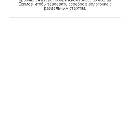
промчался вчера по афинской трассе Вячеслав
Екимов, чтобы завоевать серебро в велогонке с
раздельным стартом.