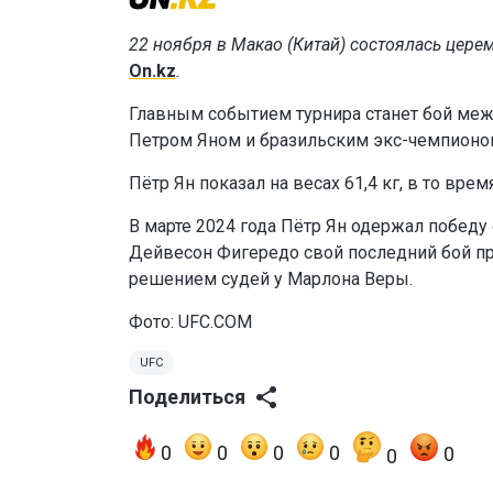
22 ноября в Макао (Китай) состоялась цере
On.kz
.
Главным событием турнира станет бой ме
Петром Яном и бразильским экс-чемпионо
Пётр Ян показал на весах 61,4 кг, в то врем
В марте 2024 года Пётр Ян одержал побед
Дейвесон Фигередо свой последний бой пр
решением судей у Марлона Веры.
Фото: UFC.COM
UFC
Поделиться
0
0
0
0
0
0