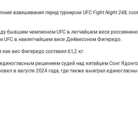
мония взвешивания перед турниром UFC Fight Night 248, со
жду бывшим чемпионом UFC в легчайшем весе россиянин
м UFC в наилегчайшем весе Дейвесоном Фигередо.
я как вес Фигередо составил 61,2 кг.
у единогласным решением судей над китайцем Сонг Ядонго
овел в августе 2024 года, где также выиграл единогласн