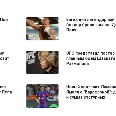
 Пол
Еще один легендарный
боксер бросил вызов Д
Полу
му
UFC представил постер 
устит
главным боем Шавката
Рахмонова
нял
Новый контракт Ламин
 Пепа
Ямаля с "Барселоной": 
и сумма отступных