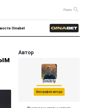
вости Oinabet
Автор
ным
Dmitriy
Биография автора