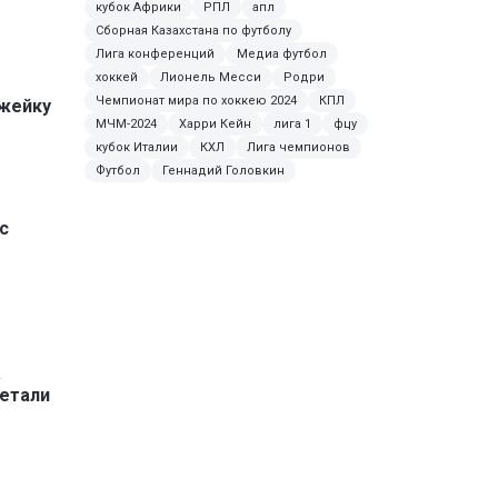
кубок Африки
РПЛ
апл
Сборная Казахстана по футболу
Лига конференций
Медиа футбол
хоккей
Лионель Месси
Родри
Чемпионат мира по хоккею 2024
КПЛ
жейку
МЧМ-2024
Харри Кейн
лига 1
фцу
кубок Италии
КХЛ
Лига чемпионов
Футбол
Геннадий Головкин
с
а
детали