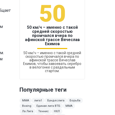
50
1
общает
ом
50 км/ч – именно с такой
средней скоростью
промчался вчера по
Бокс был узако
афинской трассе Вячеслав
Екимов
м.
50 км/ч – именно с такой средней
скоростью промчался вчера по
ым
афинской трассе Вячеслав
Екимов, чтобы завоевать серебро
в велогонке с раздельным
стартом.
Популярные теги
ММА
лига1
Бундеслига
Борьба
Boxing
Единая лига ВТБ
MMA
Ла Лига
Теннис
НХЛ