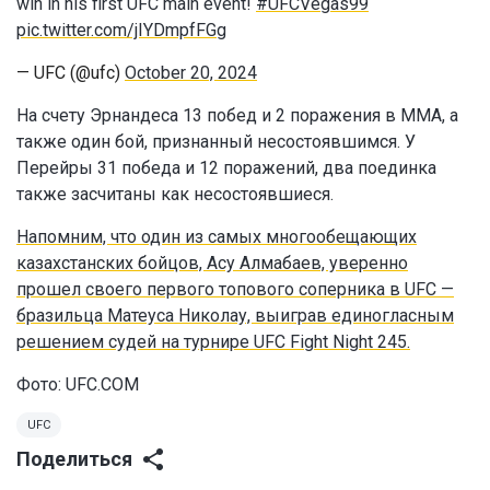
win in his first UFC main event!
#UFCVegas99
pic.twitter.com/jIYDmpfFGg
— UFC (@ufc)
October 20, 2024
На счету Эрнандеса 13 побед и 2 поражения в MMA, а
также один бой, признанный несостоявшимся. У
Перейры 31 победа и 12 поражений, два поединка
также засчитаны как несостоявшиеся.
Напомним, что один из самых многообещающих
казахстанских бойцов, Асу Алмабаев, уверенно
прошел своего первого топового соперника в UFC —
бразильца Матеуса Николау, выиграв единогласным
решением судей на турнире UFC Fight Night 245.
Фото: UFC.COM
UFC
Поделиться