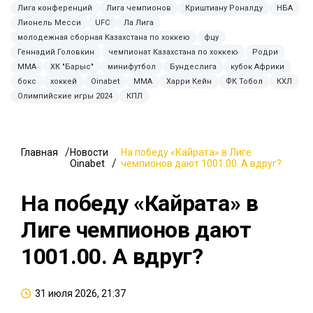
Лига конференций
Лига чемпионов
Криштиану Роналду
НБА
Лионель Месси
UFC
Ла Лига
молодежная сборная Казахстана по хоккею
фцу
Геннадий Головкин
чемпионат Казахстана по хоккею
Родри
ММА
ХК "Барыс"
минифутбол
Бундеслига
кубок Африки
бокс
хоккей
Oinabet
MMA
Харри Кейн
ФК Тобол
КХЛ
Олимпийские игры 2024
КПЛ
Главная
Новости
На победу «Кайрата» в Лиге
Oinabet
чемпионов дают 1001.00. А вдруг?
На победу «Кайрата» в
Лиге чемпионов дают
1001.00. А вдруг?
31 июля 2026, 21:37