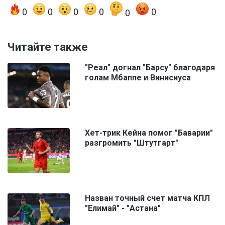
0
0
0
0
0
0
Читайте также
"Реал" догнал "Барсу" благодаря
голам Мбаппе и Винисиуса
Хет-трик Кейна помог "Баварии"
разгромить "Штутгарт"
Назван точный счет матча КПЛ
"Елимай" - "Астана"