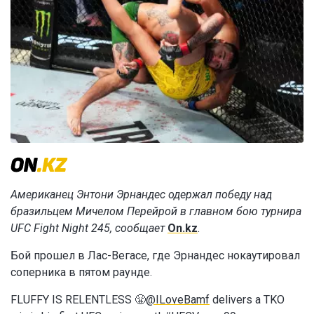
Американец Энтони Эрнандес одержал победу над
бразильцем Мичелом Перейрой в главном бою турнира
UFC Fight Night 245, сообщает
On.kz
.
Бой прошел в Лас-Вегасе, где Эрнандес нокаутировал
соперника в пятом раунде.
FLUFFY IS RELENTLESS 😤
@ILoveBamf
delivers a TKO