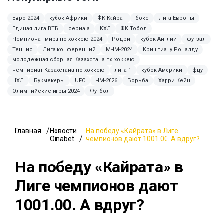
Евро-2024
кубок Африки
ФК Кайрат
бокс
Лига Европы
Единая лига ВТБ
сериа а
КХЛ
ФК Тобол
Чемпионат мира по хоккею 2024
Родри
кубок Англии
футзал
Теннис
Лига конференций
МЧМ-2024
Криштиану Роналду
молодежная сборная Казахстана по хоккею
чемпионат Казахстана по хоккею
лига 1
кубок Америки
фцу
НХЛ
Букмекеры
UFC
ЧМ-2026
Борьба
Харри Кейн
Олимпийские игры 2024
Футбол
Главная
Новости
На победу «Кайрата» в Лиге
Oinabet
чемпионов дают 1001.00. А вдруг?
На победу «Кайрата» в
Лиге чемпионов дают
1001.00. А вдруг?