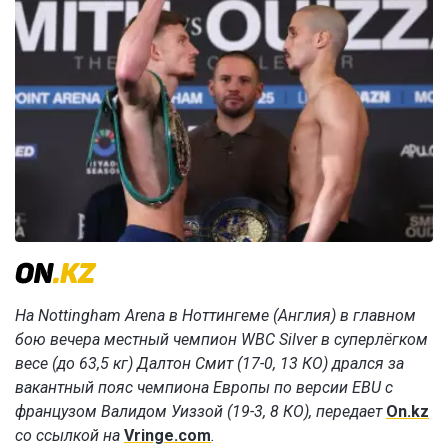
На Nottingham Arena в Ноттингеме (Англия) в главном
бою вечера местный чемпион WBC Silver в суперлёгком
весе (до 63,5 кг) Далтон Смит (17-0, 13 КО) дрался за
вакантный пояс чемпиона Европы по версии EBU с
французом Валидом Уиззой (19-3, 8 КО), передает
On.kz
со ссылкой на
Vringe.com
.