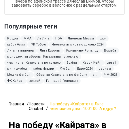
вчера по афинской трассе Вячеслав Екимов, чтобы
завоевать серебро в велогонке с раздельным стартом.
Популярные теги
Родри
MMA
Ла Лига
НБА
Лионель Месси
фцу
кубок Азии
ФК Тобол
Чемпионат мира по хоккею 2024
Лига чемпионов
Лига Европы
Криштиану Роналду
Борьба
молодежная сборная Казахстана по хоккею
чемпионат Казахстана по хоккею
Boxing
Харри Кейн
лига1
минифутбол
кубок Италии
Футбол
Евро-2024
сериа а
Медиа футбол
Сборная Казахстана по футболу
апл
ЧМ-2026
ФК Кайрат
хоккей
Геннадий Головкин
Главная
Новости
На победу «Кайрата» в Лиге
Oinabet
чемпионов дают 1001.00. А вдруг?
На победу «Кайрата» в