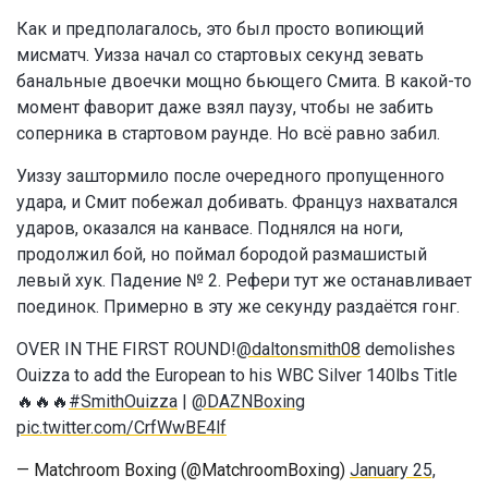
Как и предполагалось, это был просто вопиющий
мисматч. Уизза начал со стартовых секунд зевать
банальные двоечки мощно бьющего Смита. В какой-то
момент фаворит даже взял паузу, чтобы не забить
соперника в стартовом раунде. Но всё равно забил.
Уиззу заштормило после очередного пропущенного
удара, и Смит побежал добивать. Француз нахватался
ударов, оказался на канвасе. Поднялся на ноги,
продолжил бой, но поймал бородой размашистый
левый хук. Падение № 2. Рефери тут же останавливает
поединок. Примерно в эту же секунду раздаётся гонг.
OVER IN THE FIRST ROUND!
@daltonsmith08
demolishes
Ouizza to add the European to his WBC Silver 140lbs Title
🔥🔥🔥
#SmithOuizza
|
@DAZNBoxing
pic.twitter.com/CrfWwBE4lf
— Matchroom Boxing (@MatchroomBoxing)
January 25,