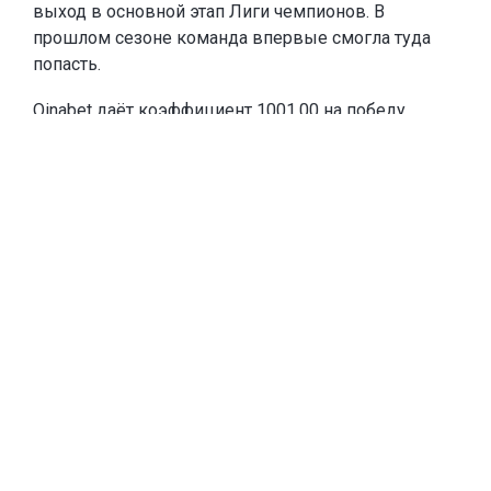
выход в основной этап Лиги чемпионов. В
прошлом сезоне команда впервые смогла туда
попасть.
Oinabet
даёт коэффициент 1001.00 на победу
«Кайрата» в Лиге чемпионов и
предлагает новым
игрокам
фрибеты до 20 000 тенге
. Чтобы забрать
эту сумму, каждое из первых двух пополнений
счёта должны быть от 10 000 тенге. Если игрок
пополнится на меньшую сумму, тоже получит
фрибет, равный сумме пополнения.
Тогда «Кайрат» выбил из квалификации
шотландский «Селтик» – один из самых
титулованных клубов Европы и постоянного
участника основного этапа Лиги чемпионов. В
общем этапе алматинцы не одержали ни одной
победы, но показали, что способны на равных
играть даже с такими командами, как «Интер».