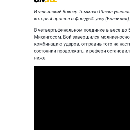
Итальянский боксер Томмазо Шакка уверенно
который прошел в Фос-ду-Игуасу (Бразилия)
В четвертьфинальном поединке в весе до 
Михангосом. Бой завершился молниеносно
комбинацию ударов, отправив того на насти
состоянии продолжать, и рефери остановила
ниже.