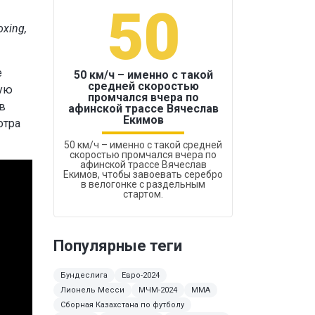
50
1
xing,
е
50 км/ч – именно с такой
средней скоростью
ную
промчался вчера по
Бокс был узако
в
афинской трассе Вячеслав
Екимов
отра
50 км/ч – именно с такой средней
скоростью промчался вчера по
афинской трассе Вячеслав
Екимов, чтобы завоевать серебро
в велогонке с раздельным
стартом.
Популярные теги
Бундеслига
Евро-2024
Лионель Месси
МЧМ-2024
ММА
Сборная Казахстана по футболу