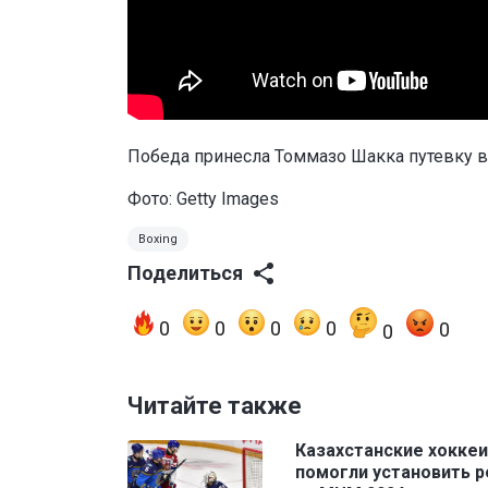
Победа принесла Томмазо Шакка путевку в
Фото: Getty Images
Boxing
Поделиться
0
0
0
0
0
0
Читайте также
Казахстанские хокке
помогли установить 