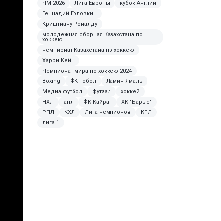
ЧМ-2026
Лига Европы
кубок Англии
Геннадий Головкин
Криштиану Роналду
молодежная сборная Казахстана по
хоккею
чемпионат Казахстана по хоккею
Харри Кейн
Чемпионат мира по хоккею 2024
Boxing
ФК Тобол
Ламин Ямаль
Медиа футбол
футзал
хоккей
НХЛ
апл
ФК Кайрат
ХК "Барыс"
РПЛ
КХЛ
Лига чемпионов
КПЛ
лига 1