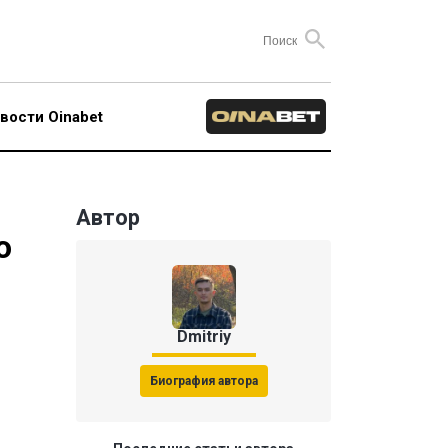
вости Oinabet
Автор
о
Dmitriy
Биография автора