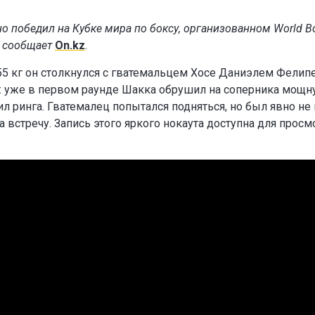
 победил на Кубке мира по боксу, организованном World Bo
, сообщает
On.kz
.
55 кг он столкнулся с гватемальцем Хосе Даниэлем Фелип
: уже в первом раунде Шакка обрушил на соперника мощ
л ринга. Гватемалец попытался подняться, но был явно не 
 встречу. Запись этого яркого нокаута доступна для просм