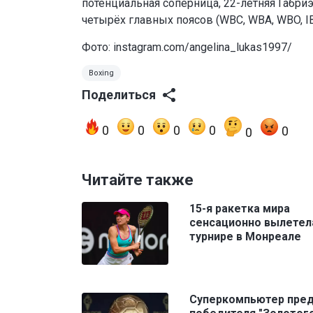
потенциальная соперница, 22-летняя Габри
четырёх главных поясов (WBC, WBA, WBO, IB
Фото: instagram.com/angelina_lukas1997/
Boxing
Поделиться
0
0
0
0
0
0
Читайте также
15-я ракетка мира
сенсационно вылетел
турнире в Монреале
Суперкомпьютер пре