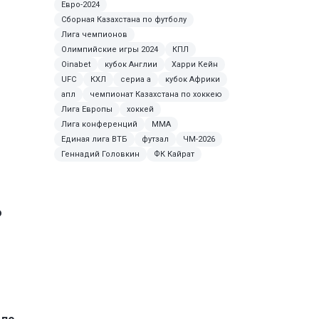
Евро-2024
Сборная Казахстана по футболу
Лига чемпионов
Олимпийские игры 2024
КПЛ
Oinabet
кубок Англии
Харри Кейн
UFC
КХЛ
сериа а
кубок Африки
апл
чемпионат Казахстана по хоккею
Лига Европы
хоккей
Лига конференций
MMA
Единая лига ВТБ
футзал
ЧМ-2026
Геннадий Головкин
ФК Кайрат
о