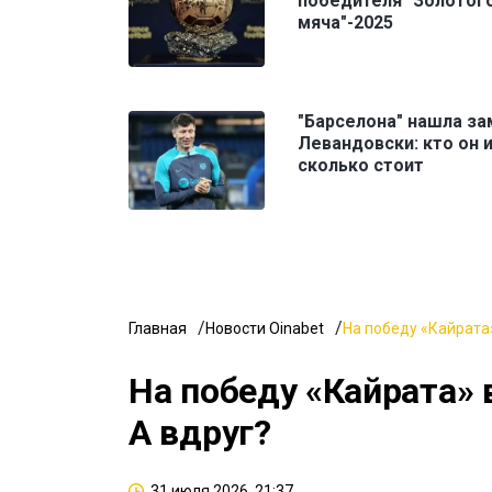
победителя "Золотог
мяча"-2025
"Барселона" нашла за
Левандовски: кто он 
сколько стоит
Главная
Новости Oinabet
На победу «Кайрата»
На победу «Кайрата» 
А вдруг?
31 июля 2026, 21:37