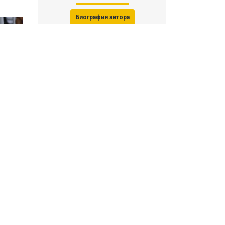
Биография автора
Последние статьи автора
31 июля 2026, 15:51
Последствия финала ЧМ-2026:
ФИФА начала расследование против
звезд
31 июля 2026, 15:23
Революция Моуринью в «Реале»: как
выглядит новый состав Мадрида