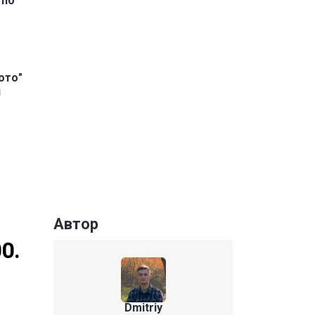
 по
ото"
й
Автор
0.
Dmitriy