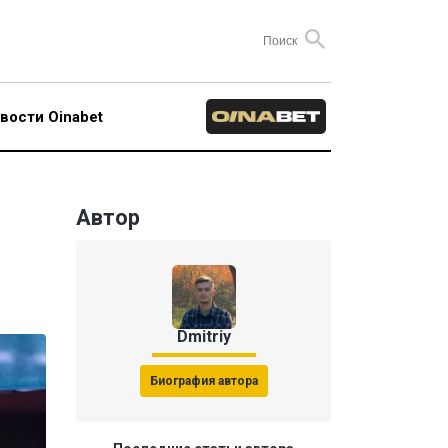
вости Oinabet
Автор
Dmitriy
Биография автора