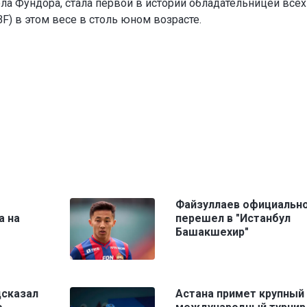
эла Фундора, стала первой в истории обладательницей всех
F) в этом весе в столь юном возрасте.
Файзуллаев официальн
а на
перешел в "Истанбул
Башакшехир"
дсказал
Астана примет крупный