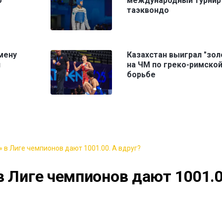
о
международный турнир
таэквондо
мену
Казахстан выиграл "зол
и
на ЧМ по греко-римско
борьбе
 в Лиге чемпионов дают 1001.00. А вдруг?
в Лиге чемпионов дают 1001.0