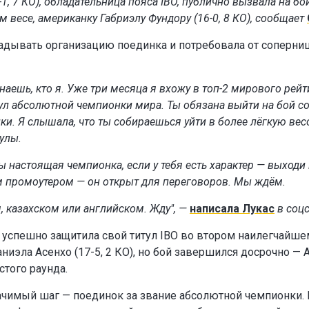
1, 7 КО), обладательница пояса IBO, публично вызвала на бо
весе, американку Габриэлу Фундору (16-0, 8 КО), сообщает
ладывать организацию поединка и потребовала от соперни
наешь, кто я. Уже три месяца я вхожу в топ-2 мирового рейт
ул абсолютной чемпионки мира. Ты обязана выйти на бой с
нки. Я слышала, что ты собираешься уйти в более лёгкую ве
тулы.
ты настоящая чемпионка, если у тебя есть характер — выходи
им промоутером — он открыт для переговоров. Мы ждём.
м, казахском или английском. Жду", —
написала Лукас
в соцс
с успешно защитила свой титул IBO во втором наилегчайше
ниэла Асенхо (17-5, 2 КО), но бой завершился досрочно — 
того раунда.
ачимый шаг — поединок за звание абсолютной чемпионки. 