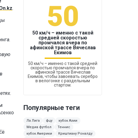
й
50
1
On.kz
.
цы
50 км/ч – именно с такой
средней скоростью
инга.
промчался вчера по
Бокс был узако
о
афинской трассе Вячеслав
Екимов
совую
50 км/ч – именно с такой средней
скоростью промчался вчера по
афинской трассе Вячеслав
 в
Екимов, чтобы завоевать серебро
в велогонке с раздельным
стартом.
етях.
м
Популярные теги
Асенхо
Ла Лига
фцу
кубок Азии
Медиа футбол
Теннис
Её
кубок Америки
Криштиану Роналду