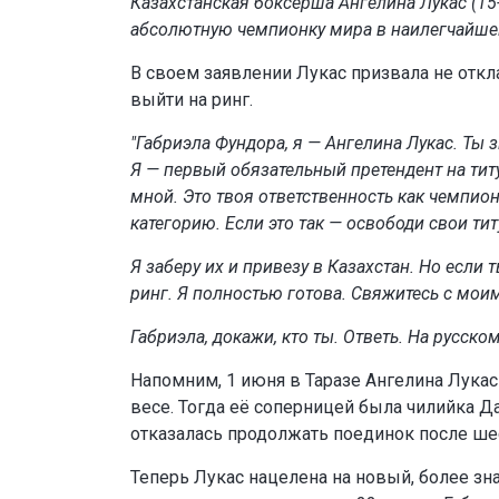
Казахстанская боксерша Ангелина Лукас (15-
абсолютную чемпионку мира в наилегчайшем 
В своем заявлении Лукас призвала не отк
выйти на ринг.
"Габриэла Фундора, я — Ангелина Лукас. Ты з
Я — первый обязательный претендент на тит
мной. Это твоя ответственность как чемпио
категорию. Если это так — освободи свои ти
Я заберу их и привезу в Казахстан. Но если 
ринг. Я полностью готова. Свяжитесь с мо
Габриэла, докажи, кто ты. Ответь. На русско
Напомним, 1 июня в Таразе Ангелина Лука
весе. Тогда её соперницей была чилийка Да
отказалась продолжать поединок после шес
Теперь Лукас нацелена на новый, более зн