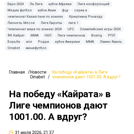
Евро-2024
Ла Лига
кубок Африки
Лига конференций
Медиа футбол
кубок Азии
фцу
сериа а
чемпионат Казахстана по хоккею
Криштиану Роналду
Лионель Месси
Лига Европы
лига 1
Чемпионат мира по хоккею 2024
UFC
Олимпийские игры 2024
ФК Кайрат
ММА
НХЛ
Лига чемпионов
Boxing
РПЛ
Борьба
апл
Родри
кубок Америки
MMA
Ламин Ямаль
Oinabet
минифутбол
Главная
Новости
На победу «Кайрата» в Лиге
Oinabet
чемпионов дают 1001.00. А вдруг?
На победу «Кайрата» в
Лиге чемпионов дают
1001.00. А вдруг?
31 июля 2026, 21:37