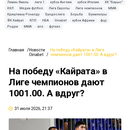
Ламин Ямаль
лига 1
кубок Англии
кубок Италии
ХК "Барыс"
КХЛ
Медиа футбол
Лига Европы
Лига чемпионов
MMA
Криштиану Роналду
Бундеслига
Борьба
Букмекеры
ФК Кайрат
КПЛ
НБА
Oinabet
кубок Африки
фцу
Родри
ММА
апл
футзал
Главная
Новости
На победу «Кайрата» в Лиге
Oinabet
чемпионов дают 1001.00. А вдруг?
На победу «Кайрата» в
Лиге чемпионов дают
1001.00. А вдруг?
31 июля 2026, 21:37