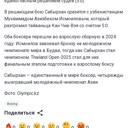
единогласным решением судей (5:0).
В решающем бою Сабырхан сразится с узбекистанцем
Мухаммадом Азизбеком Исмоиловым, который
разгромил тайваньца Кан Чиа-Вэя со счётом 5:0.
Оба боксёра перешли во взрослую сборную в 2024
году. Исмоилов завоевал бронзу на молодёжном
чемпионате мира в Будве, тогда как Сабырхан стал
чемпионом. Thailand Open-2025 стал для них
финальным этапом подготовки к взрослому боксу.
Сабырхан — единственный в мире боксёр, четырежды
выигравший молодёжный чемпионат Азии.
Фото: Olympic.kz
Boxing
Поделиться
0
0
0
0
0