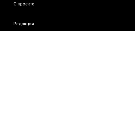
О проекте
Редакция
FAQ
Обратная связь
Для СМИ
Пользовательское соглашение
Для лиц
старше 18 лет