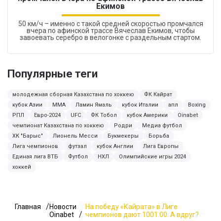
Екимов
50 км/ч – именно с такой средней скоростью промчался
вчера по афинской трассе Вячеслав Екимов, чтобы
завоевать серебро в велогонке с раздельным стартом.
Популярные теги
молодежная сборная Казахстана по хоккею
ФК Кайрат
кубок Азии
ММА
Ламин Ямаль
кубок Италии
апл
Boxing
РПЛ
Евро-2024
UFC
ФК Тобол
кубок Америки
Oinabet
чемпионат Казахстана по хоккею
Родри
Медиа футбол
ХК "Барыс"
Лионель Месси
Букмекеры
Борьба
Лига чемпионов
футзал
кубок Англии
Лига Европы
Единая лига ВТБ
Футбол
НХЛ
Олимпийские игры 2024
хоккей
Главная
Новости
На победу «Кайрата» в Лиге
Oinabet
чемпионов дают 1001.00. А вдруг?