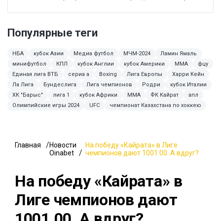
Популярные теги
НБА
кубок Азии
Медиа футбол
МЧМ-2024
Ламин Ямаль
минифутбол
КПЛ
кубок Англии
кубок Америки
ММА
фцу
Единая лига ВТБ
сериа а
Boxing
Лига Европы
Харри Кейн
Ла Лига
Бундеслига
Лига чемпионов
Родри
кубок Италии
ХК "Барыс"
лига 1
кубок Африки
MMA
ФК Кайрат
апл
Олимпийские игры 2024
UFC
чемпионат Казахстана по хоккею
Главная
Новости
На победу «Кайрата» в Лиге
Oinabet
чемпионов дают 1001.00. А вдруг?
На победу «Кайрата» в
Лиге чемпионов дают
1001.00. А вдруг?