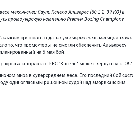
се мексиканец Сауль Канело Альварес (60-2-2, 39 КО) в
ть промоутерскую компанию Premier Boxing Champions,
C в июне прошлого года, но уже через семь месяцев може
ало то, что промоутеры не смогли обеспечить Альваресу
апланированный на 5 мая бой.
разрыва контракта с PBC "Канело" может вернуться к DAZ
ионом мира в суперсреднем весе. Его последний бой сост
победу единогласным решением судей над американским