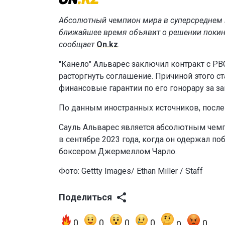
Абсолютный чемпион мира в суперсреднем ве
ближайшее время объявит о решении покину
сообщает
On.kz
.
"Канело" Альварес заключил контракт с PB
расторгнуть соглашение. Причиной этого ст
финансовые гарантии по его гонорару за з
По данным иностранных источников, после 
Сауль Альварес является абсолютным чемп
в сентябре 2023 года, когда он одержал 
боксером Джермеллом Чарло.
Фото: Gettty Images/ Ethan Miller / Staff
Поделиться
0
0
0
0
0
0