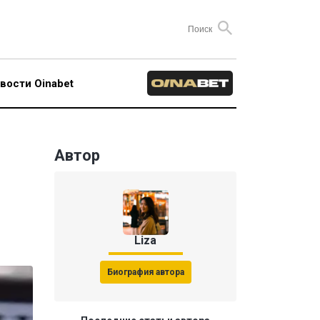
вости Oinabet
Автор
Liza
Биография автора