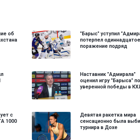
ние об
"Барыс" уступил "Адмира
ахстана
потерпел одиннадцато
поражение подряд
ил
Наставник "Адмирала"
Л
оценил игру "Барыса" п
уверенной победы в КХ
ует с
Девятая ракетка мира
TA 1000
сенсационно была выби
турнира в Дохе