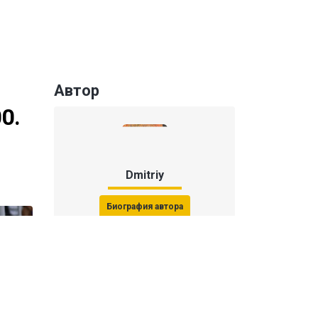
Автор
0.
Dmitriy
Биография автора
Последние статьи автора