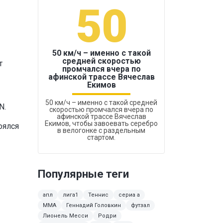
50
1
50 км/ч – именно с такой
средней скоростью
т
промчался вчера по
Бокс был узако
афинской трассе Вячеслав
Екимов
50 км/ч – именно с такой средней
N.
скоростью промчался вчера по
афинской трассе Вячеслав
Екимов, чтобы завоевать серебро
оялся
в велогонке с раздельным
стартом.
Популярные теги
апл
лига1
Теннис
сериа а
MMA
Геннадий Головкин
футзал
Лионель Месси
Родри