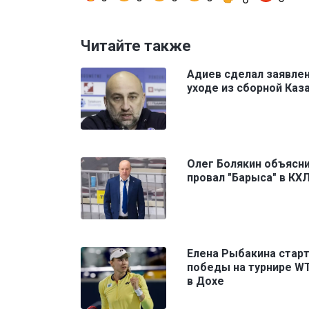
Читайте также
Адиев сделал заявле
уходе из сборной Каз
Олег Болякин объясн
провал "Барыса" в КХ
Елена Рыбакина старт
победы на турнире W
в Дохе