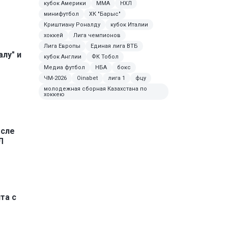
кубок Америки
ММА
НХЛ
минифутбол
ХК "Барыс"
Криштиану Роналду
кубок Италии
хоккей
Лига чемпионов
Лига Европы
Единая лига ВТБ
лу" и
кубок Англии
ФК Тобол
е
Медиа футбол
НБА
бокс
ЧМ-2026
Oinabet
лига 1
фцу
молодежная сборная Казахстана по
хоккею
осле
Л
та с