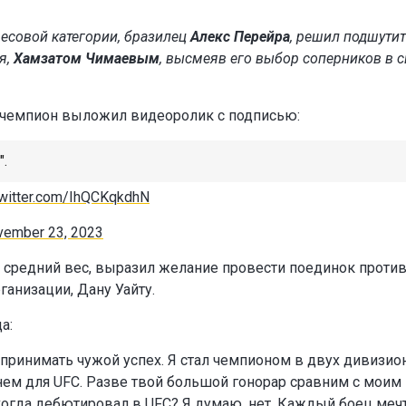
есовой категории, бразилец
Алекс Перейра
, решил подшутит
я,
Хамзатом Чимаевым
, высмеяв его выбор соперников в 
й чемпион выложил видеоролик с подписью:
.
twitter.com/IhQCKqkdhN
vember 23, 2023
 средний вес, выразил желание провести поединок проти
ганизации, Дану Уайту.
а:
принимать чужой успех. Я стал чемпионом в двух дивизион
нем для UFC. Разве твой большой гонорар сравним с моим
когда дебютировал в UFC? Я думаю, нет. Каждый боец меч