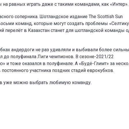
ы на равных играть даже с такими командами, как «Интер».
сного соперника. Шотландское издание The Scottish Sun
восьми команд, которые могут создать проблемы «Селтику
ий перелёт в Казахстан станет для шотландской команды 
убках андердоги не раз удивляли и выбивали более сильн
л до полуфинала Лиги чемпионов. В сезоне-2021/22
» и тоже оказался в полуфинале. А «Будё-Глимт» за неск
в постоянного участника поздних стадий еврокубков.
ов уже можно выбрать любимую команду.