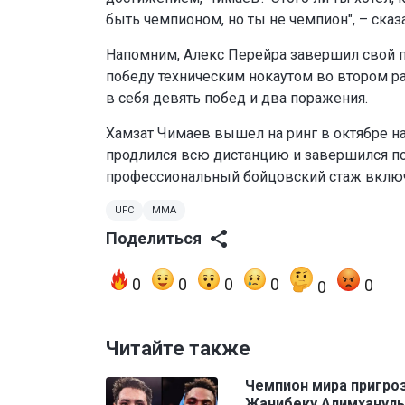
быть чемпионом, но ты не чемпион", – сказ
Напомним, Алекс Перейра завершил свой п
победу техническим нокаутом во втором р
в себя девять побед и два поражения.
Хамзат Чимаев вышел на ринг в октябре на
продлился всю дистанцию и завершился п
профессиональный бойцовский стаж включа
UFC
MMA
Поделиться
0
0
0
0
0
0
Читайте также
Чемпион мира пригро
Жанибеку Алимханулы