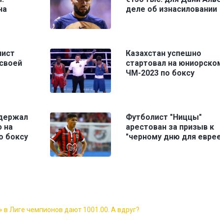
на
деле об изнасиловании
лист
Казахстан успешно
своей
стартовал на юниорско
ЧМ-2023 по боксу
одержал
Футболист "Ниццы"
 на
арестован за призыв к
о боксу
"черному дню для еврее
 в Лиге чемпионов дают 1001.00. А вдруг?