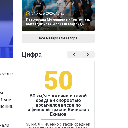
31 июля 2026, 15:23
Революция Моуринью в «Реале»: как
выглядит новый состав Мадрида
Все материалы автора
Цифра
50
1
сезоне
ам
50 км/ч – именно с такой
 быть
средней скоростью
промчался вчера по
нения.
Бокс был узако
афинской трассе Вячеслав
Екимов
50 км/ч – именно с такой средней
жали