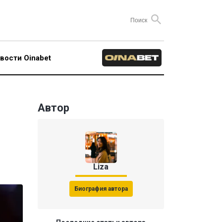
вости Oinabet
Автор
Liza
Биография автора