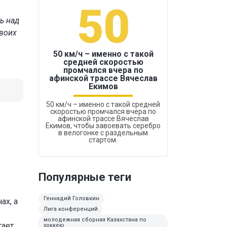
50
1
ь над
своих
50 км/ч – именно с такой
средней скоростью
промчался вчера по
Бокс был узако
афинской трассе Вячеслав
Екимов
50 км/ч – именно с такой средней
скоростью промчался вчера по
афинской трассе Вячеслав
Екимов, чтобы завоевать серебро
в велогонке с раздельным
стартом.
в
Популярные теги
Геннадий Головкин
ах, а
Лига конференций
молодежная сборная Казахстана по
тает
хоккею