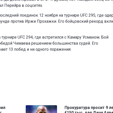
ал Перейра в соцсетях.
оследний поединок 12 ноября на турнире UFC 295, где оде
аунде против Иржи Прохажки. Его бойцовский рекорд вкл
 турнире UFC 294, где встретился с Камару Усманом. Бой
обедой Чимаева решением большинства судей. Его
ет 13 побед и ни одного поражения.
зил
Прокуратура просит 9 ле
:
€150 тыс. для Дани Алв