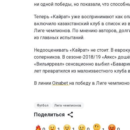
ни одной победы, но показали, что способн
Теперь «Кайрат» уже воспринимают как опа
включило казахстанский клуб в список из 
Лиге чемпионов. По мнению авторов, долг
из главных испытаний.
Недооценивать «Кайрат» не стоит. В еврок
соперников. В сезоне-2018/19 «Аякс» дошё
«Вильярреал» сенсационно выбил «Баварию
лет превратился из малоизвестного клуба 
В линии
Oinabet
на победу в Лиге чемпион
Футбол
Лига чемпионов
Поделиться
0
1
1
0
0