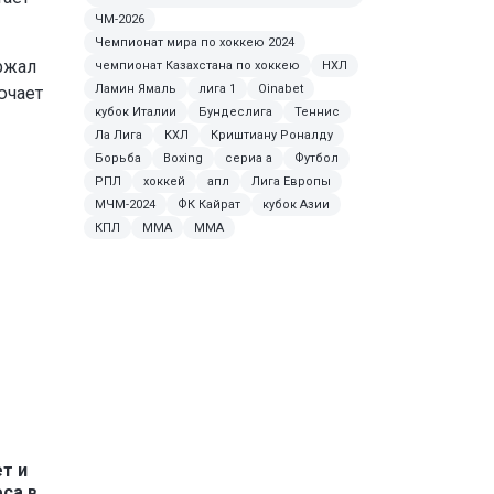
ЧМ-2026
Чемпионат мира по хоккею 2024
ржал
чемпионат Казахстана по хоккею
НХЛ
Ламин Ямаль
лига 1
Oinabet
ючает
кубок Италии
Бундеслига
Теннис
Ла Лига
КХЛ
Криштиану Роналду
Борьба
Boxing
сериа а
Футбол
РПЛ
хоккей
апл
Лига Европы
МЧМ-2024
ФК Кайрат
кубок Азии
КПЛ
ММА
MMA
т и
еса в