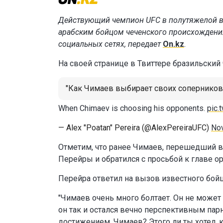
Действующий чемпион UFC в полутяжелой в
арабским бойцом чеченского происхождени
социальных сетях, передает
On.kz
.
На своей странице в Твиттере бразильски
"Как Чимаев выбирает своих соперников"
When Chimaev is choosing his opponents.
pic.
— Alex "Poatan" Pereira (@AlexPereiraUFC)
No
Отметим, что ранее Чимаев, перешедший в
Перейры и обратился с просьбой к главе ор
Перейра ответил на вызов известного бойц
"Чимаев очень много болтает. Он не может 
он так и остался вечно перспективным пар
достижением, Чимаев? Этого ли ты хотел, 