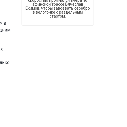
скоростью промчался вчера по
афинской трассе Вячеслав
Екимов, чтобы завоевать серебро
в велогонке с раздельным
стартом.
» в
одним
ых
олько