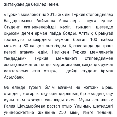
жатақхана да беріледі екен.
«Түркия мемлекетіне 2015 жылы Түркия степендиялар
бағдарламасы бойынша бакалаврға оқуға түстім.
Студент аға-әпкелерімді көріп, тыңдап, шетелде
оқысам деген арман пайда болды. Ұлттық бірыңғай
тестілеуге тапсырдым, мүмкін болған 100 пайыз
меженің 80-на қол жеткіздім. Қазақстанда да грант
иегері атанған едім. Неліктен Түркия мемлекетін
таңдадым? Түркия мемлекеті стипендиямен
жатақханамен және де медициналық сақтандырумен
қамтамасыз етіп отыр», - дейді студент Арман
Асылбаек.
Өз еліңде тұрып, білім алғанға не жетсін? Бірақ,
отандық жоғарғы оқу орындарының бір жылдық оқу
құны тым жоғары саналады екен. Мұны астаналық
Ғалия Шаудырбаева растап отыр. Ұлының шетелдегі
университетіне жылына 250 мың теңге төлейді.