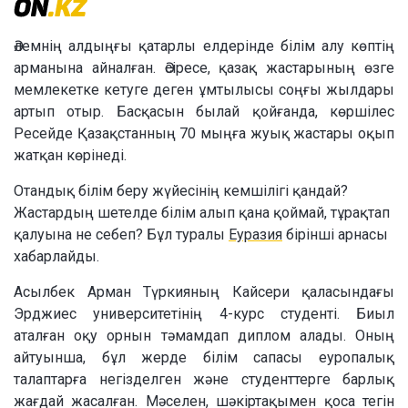
Әлемнің алдыңғы қатарлы елдерінде білім алу көптің
арманына айналған. Әсіресе, қазақ жастарының өзге
мемлекетке кетуге деген ұмтылысы соңғы жылдары
артып отыр. Басқасын былай қойғанда, көршілес
Ресейде Қазақстанның 70 мыңға жуық жастары оқып
жатқан көрінеді.
Отандық білім беру жүйесінің кемшілігі қандай?
Жастардың шетелде білім алып қана қоймай, тұрақтап
қалуына не себеп? Бұл туралы
Еуразия
бірінші арнасы
хабарлайды.
Асылбек Арман Түркияның Кайсери қаласындағы
Эрджиес университетінің 4-курс студенті. Биыл
аталған оқу орнын тәмамдап диплом алады. Оның
айтуынша, бұл жерде білім сапасы еуропалық
талаптарға негізделген және студенттерге барлық
жағдай жасалған. Мәселен, шәкіртақымен қоса тегін