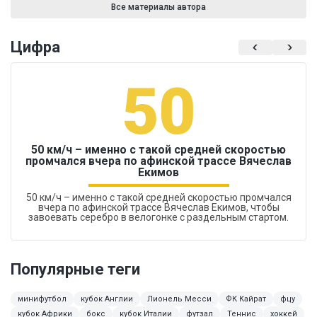
Все материалы автора
Цифра
50
50 км/ч – именно с такой средней скоростью
промчался вчера по афинской трассе Вячеслав
Екимов
50 км/ч – именно с такой средней скоростью промчался
вчера по афинской трассе Вячеслав Екимов, чтобы
завоевать серебро в велогонке с раздельным стартом.
Популярные теги
минифутбол
кубок Англии
Лионель Месси
ФК Кайрат
фцу
кубок Африки
бокс
кубок Италии
футзал
Теннис
хоккей