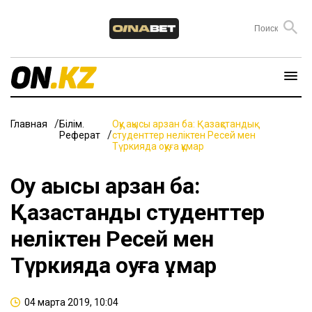
Главная
Білім.
Оқу ақысы арзан ба: Қазақстандық
Реферат
студенттер неліктен Ресей мен
Түркияда оқуға құмар
Оқу ақысы арзан ба:
Қазақстандық студенттер
неліктен Ресей мен
Түркияда оқуға құмар
04 марта 2019, 10:04