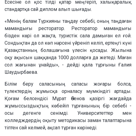
Есесіне ол қос тілді қатар меңгеріп, xалықаралық
стандартқа сай диплом алып шығады.
«Менің балам Түркияны таңдау себебі, оның таңдаған
мамандығы ресторатор. Ресторатор мамандығы
бізден көрі ол жақта, туристік сала дамыған ел ғой.
Сондықтан да ол көп нәрсені үйреніп келіп, ертеңгі күні
Қазақстанның болашағына үлесін қосады. Жылына
оқу ақысын шаққанда 1000 долларға да жетеді. Маған
сол жағынан ұнайды», - дейді қала тұрғыны Ғалия
Шаудырбаева.
Білім беру саласының сапасы жоғары болса,
түлектердің жұмысқа орналасу мүмкіндігі артады.
Қоғам белсендісі Мұрат Әбенов қазіргі жағдайда
жұмыссыздықтың көбейіп тұрғанының бір себебі -
осы дегенге сенімді. Университеттер мен
колледждердің оқыту методикасы заман талаптарына
тіптен сай келмей, ақсап тұрған көрінеді.