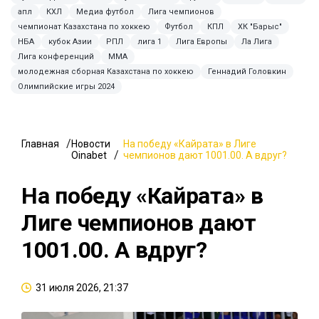
апл
КХЛ
Медиа футбол
Лига чемпионов
чемпионат Казахстана по хоккею
Футбол
КПЛ
ХК "Барыс"
НБА
кубок Азии
РПЛ
лига 1
Лига Европы
Ла Лига
Лига конференций
ММА
молодежная сборная Казахстана по хоккею
Геннадий Головкин
Олимпийские игры 2024
Главная
Новости
На победу «Кайрата» в Лиге
Oinabet
чемпионов дают 1001.00. А вдруг?
На победу «Кайрата» в
Лиге чемпионов дают
1001.00. А вдруг?
31 июля 2026, 21:37