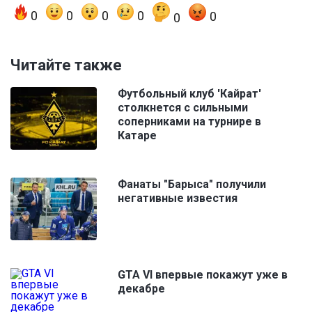
0
0
0
0
0
0
Читайте также
Футбольный клуб 'Кайрат'
столкнется с сильными
соперниками на турнире в
Катаре
Фанаты "Барыса" получили
негативные известия
GTA VI впервые покажут уже в
декабре