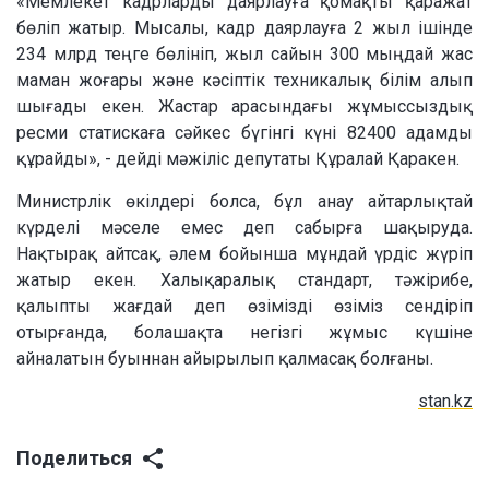
«Мемлекет кадрларды даярлауға қомақты қаражат
бөліп жатыр. Мысалы, кадр даярлауға 2 жыл ішінде
234 млрд теңге бөлініп, жыл сайын 300 мыңдай жас
маман жоғары және кәсіптік техникалық білім алып
шығады екен. Жастар арасындағы жұмыссыздық
ресми статискаға сәйкес бүгінгі күні 82400 адамды
құрайды», - дейді мәжіліс депутаты Құралай Қаракен.
Министрлік өкілдері болса, бұл анау айтарлықтай
күрделі мәселе емес деп сабырға шақыруда.
Нақтырақ айтсақ, әлем бойынша мұндай үрдіс жүріп
жатыр екен. Халықаралық стандарт, тәжірибе,
қалыпты жағдай деп өзімізді өзіміз сендіріп
отырғанда, болашақта негізгі жұмыс күшіне
айналатын буыннан айырылып қалмасақ болғаны.
stan.kz
Поделиться