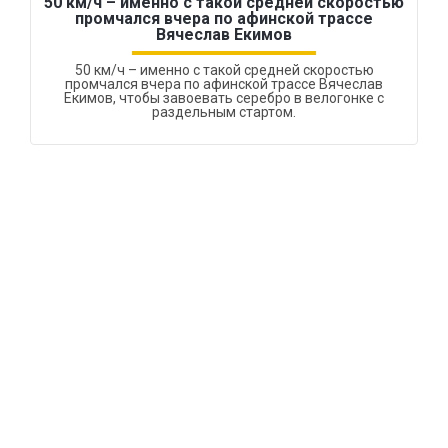
50 км/ч – именно с такой средней скоростью
промчался вчера по афинской трассе
Вячеслав Екимов
50 км/ч – именно с такой средней скоростью
промчался вчера по афинской трассе Вячеслав
Екимов, чтобы завоевать серебро в велогонке с
раздельным стартом.