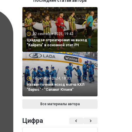
Последние статьи автора
02 сентября 2025, 19:42
Цхададзе отреагировал на выход
"Кайрата" в основной этап ЛЧ
16 октября 2024, 18:33
Назван точный исход матча КХЛ
"Барыс" - "Салават Юлаев"
Все материалы автора
Цифра