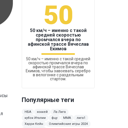
50
1
50 км/ч – именно с такой
средней скоростью
промчался вчера по
Бокс был узако
афинской трассе Вячеслав
Екимов
50 км/ч – именно с такой средней
скоростью промчался вчера по
афинской трассе Вячеслав
Екимов, чтобы завоевать серебро
в велогонке с раздельным
стартом.
шысы
Популярные теги
НБА
хоккей
Ла Лига
ыл
кубок Италии
фцу
ММА
лига1
Харри Кейн
Олимпийские игры 2024