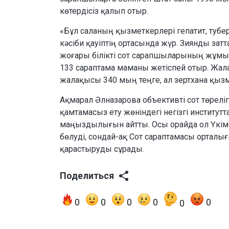
көтердісіз қалып отыр.
«Бұл саланың қызметкерлері гепатит, тубе
кәсіби қауіптің ортасында жүр. Зиянды з
жоғары білікті сот сарапшыларының жұмыс
133 сараптама маманы жетіспей отыр. Ж
жалақысы 340 мың теңге, ал зертхана қызм
Ақмарал Әлназарова объективті сот төрел
қамтамасыз ету жөніндегі негізгі институт
маңыздылығын айтты. Осы орайда ол Үкім
бөлуді, сондай-ақ Сот сараптамасы орталы
қарастыруды сұрады.
Поделиться
0
0
0
0
0
0