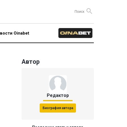
вости Oinabet
Автор
Редактор
Биография автора