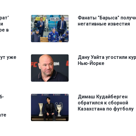
рат'
Фанаты "Барыса" получ
ми
негативные известия
ре в
жут уже
Дану Уайта угостили ку
Нью-Йорке
6-
Димаш Кудайберген
обратился к сборной
Казахстана по футболу
ате