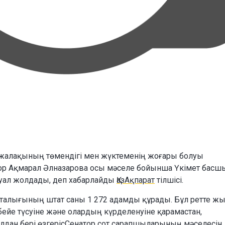
ы жалақының төмендігі мен жүктеменің жоғары болуы
ор Ақмарал Әлназарова осы мәселе бойынша Үкімет бас
уал жолдады, деп хабарлайды
ҚазАқпарат
тілшісі.
талығының штат саны 1 272 адамды құрады. Бұл ретте ж
бейе түсуіне және олардың күрделенуіне қарамастан,
лдан бері өзгерісСенатор сот сарапшыларының мәселесін