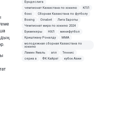
Бундеслига
чемпионат Казахстана по хоккею
КПЛ
бокс
Сборная Казахстана по футболу
ы
Boxing
Oinabet
Лига Европы
теме
Чемпионат мира по хоккею 2024
нша
Букмекеры
НХЛ
минифутбол
рдың
Криштиану Роналду
MMA
молодежная сборная Казахстана по
р.
хоккею
Ламин Ямаль
апл
Теннис
ды
сериа а
ФК Кайрат
кубок Азии
тат