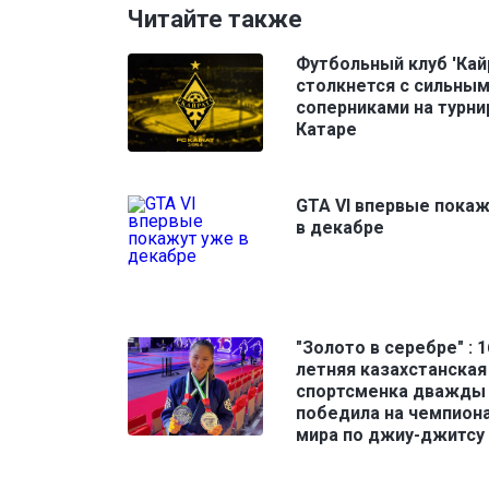
Читайте также
Футбольный клуб 'Кай
столкнется с сильны
соперниками на турни
Катаре
GTA VI впервые пока
в декабре
"Золото в серебре" : 1
летняя казахстанская
спортсменка дважды
победила на чемпион
мира по джиу-джитсу