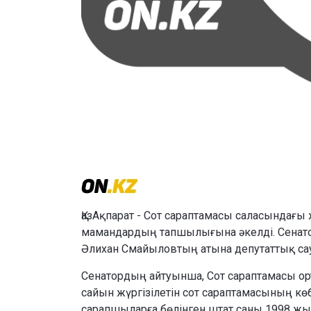
ҚазАқпарат - Сот сараптамасы саласындағ
мамандардың тапшылығына әкелді. Сенат
Әлихан Смайыловтың атына депутаттық са
Сенатордың айтуынша, Сот сараптамасы ор
сайын жүргізілетін сот сараптамасының кө
сарапшыларға бөлінген штат саны 1998 жы