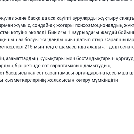
ркулез және басқа да аса қауіпті ауруларды жұқтыру сияқт
аттармен жұмыс, сондай-ақ жоғары психоэмоционалдық жүк
тан кетуіне әкеледі. Биылғы 1 наурыздағы жағдай бойы
алақының аз болуы жағдайды қиындатып отыр. Сарапшыла
еткерлері 215 мың теңге шамасында алады», - деді сенато
ігін, азаматтардың құқықтары мен бостандықтарын қорғау
тардың бірі ретінде сот сараптамасын дамытудың
ет басшысынан сот сараптамасы органдарына қосымша ш
ғы қызметкерлерінің жалақысын көтеру мүмкіндігін