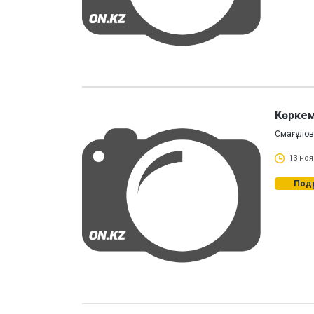
Көркем
Смағұлов
13 ноя
Под