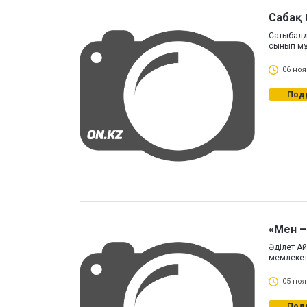
Сабақ 
Сатыбалд
сынып мұғ
06 ноя
Под
«Мен –
Әділет А
мемлекет
05 ноя
Под