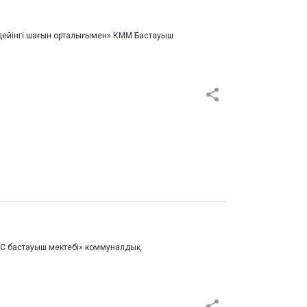
дейінгі шағын орталығымен» КММ Бастауыш
ЭС бастауыш мектебі» коммуналдық