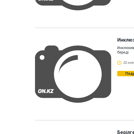
Инклюзи
Инклюзивт
береді.
22 ноя
Под
Берілг