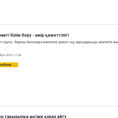
вті білім беру - өмір қажеттілігі
і оқыту - барлық балаларға мектепке дейінгі оқу орындарында, мектепте жә
бря 2019, 11:34
робнее
ен тақырыпқа әңгіме құрап айту