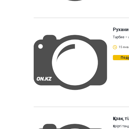
Рухани
Тәрбие –
15 янв
Под
Қазақ 
Қазіргі т