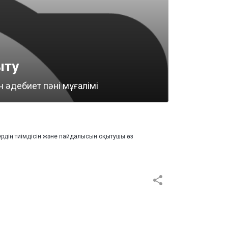
ыту
н әдебиет пәні мұғалімі
лдердің тиімдісін және пайдалысын оқытушы өз