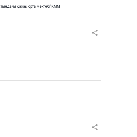
 атындағы қазақ орта мектебі"КММ