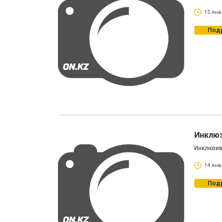
15 янв
Под
Инклюз
Инклюзивт
14 янв
Под