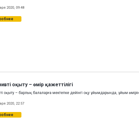
аря 2020, 09:48
робнее
ивті оқыту – өмір қажеттілігі
і оқыту – барлық балаларға мектепке дейінгі оқу ұйымдарында, ұйым өмірін
аря 2020, 22:57
робнее