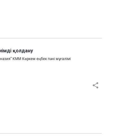
иімді қолдану
азия" КММ Көркем еңбек пәні мұғалімі