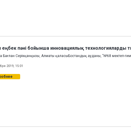
 еңбек пәні бойынша инновациялық технологияларды т
а Бағлан Серікқанқызы, Алматы қаласыБостандық ауданы, "№68 мектеп-гимн
бря 2019, 15:01
робнее