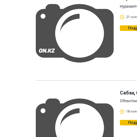
Нурахмет
21 ноя
Под
Сабақ 
Облыстық
18 ноя
Под