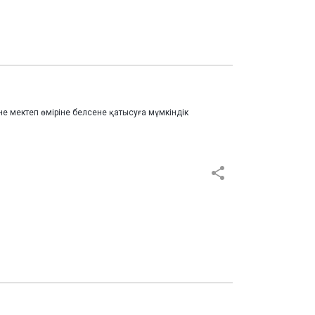
не мектеп өміріне белсене қатысуға мүмкіндік