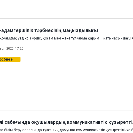
-адамгершілік тәрбиесінің маңыздылығы
 қоғамдық үздіксіз үрдіс, қоғам мен жеке тұлғаның қарым – қатынасындағы 
аря 2020, 17:20
робнее
тілі сабағында оқушылардың коммуникативтік құзыретті
аңда білім беру саласында тұлғаның дамуына коммуникативтік құзыреттілікке