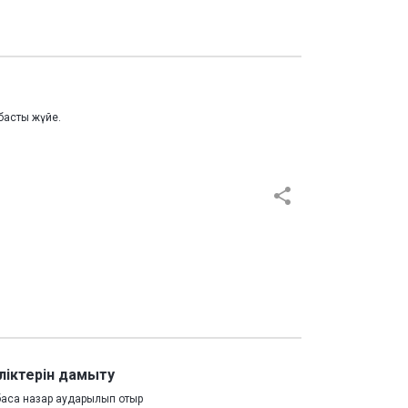
басты жүйе.
ліктерін дамыту
 баса назар аударылып отыр