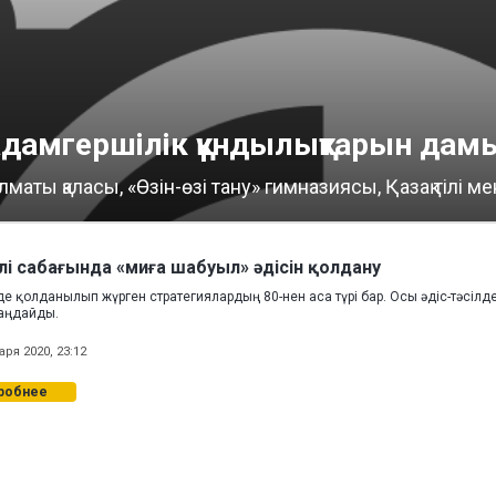
дамгершілік құндылықтарын дам
ты қаласы, «Өзін-өзі тану» гимназиясы, Қазақ тілі ме
тілі сабағында «миға шабуыл» әдісін қолдану
езде қолданылып жүрген стратегиялардың 80-нен аса түрі бар. Осы әдіс-тәсі
таңдайды.
аря 2020, 23:12
робнее