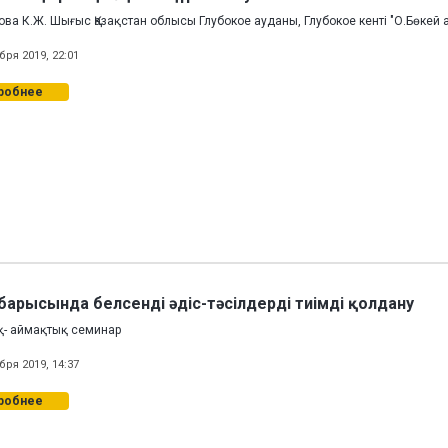
ова К.Ж. Шығыс Қазақстан облысы Глубокое ауданы, Глубокое кенті "О.Бөкей
бря 2019, 22:01
робнее
барысында белсенді әдіс-тәсілдерді тиімді қолдану
- аймақтық семинар
бря 2019, 14:37
робнее