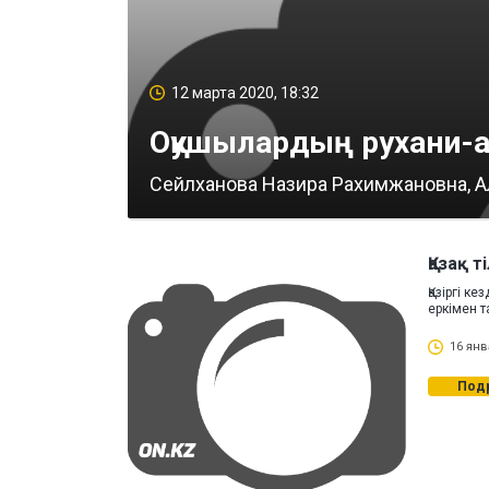
12 марта 2020, 18:32
Оқушылардың рухани-а
Сейлханова Назира Рахимжановна, Алма
Қазақ 
Қазіргі к
еркімен 
16 янв
Под