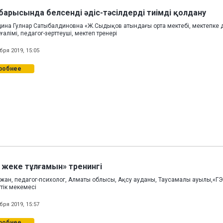
барысында белсенді әдіс-тәсілдерді тиімді қолдану
ина Гулнар Сатыбалдиновна «Ж.Сыдықов атындағы орта мектебі, мектепке 
алімі, педагог-зерттеуші, мектеп тренері
бря 2019, 15:05
робнее
 жеке тұлғамын» тренингі
йжан, педагог-психолог, Алматы облысы, Ақсу ауданы, Таусамалы ауылы,«Г
тік мекемесі
бря 2019, 15:57
робнее