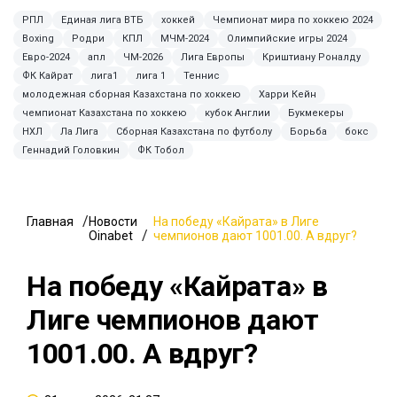
РПЛ
Единая лига ВТБ
хоккей
Чемпионат мира по хоккею 2024
Boxing
Родри
КПЛ
МЧМ-2024
Олимпийские игры 2024
Евро-2024
апл
ЧМ-2026
Лига Европы
Криштиану Роналду
ФК Кайрат
лига1
лига 1
Теннис
молодежная сборная Казахстана по хоккею
Харри Кейн
чемпионат Казахстана по хоккею
кубок Англии
Букмекеры
НХЛ
Ла Лига
Сборная Казахстана по футболу
Борьба
бокс
Геннадий Головкин
ФК Тобол
Главная
Новости
На победу «Кайрата» в Лиге
Oinabet
чемпионов дают 1001.00. А вдруг?
На победу «Кайрата» в
Лиге чемпионов дают
1001.00. А вдруг?