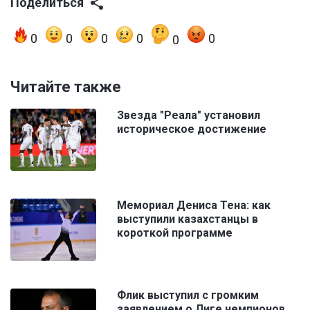
Поделиться
0
0
0
0
0
0
Читайте также
Звезда "Реала" установил
историческое достижение
Мемориал Дениса Тена: как
выступили казахстанцы в
короткой программе
Флик выступил с громким
заявлением о Лиге чемпионов