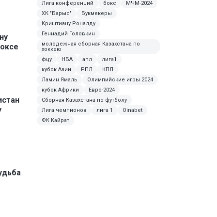
Лига конференций
бокс
МЧМ-2024
ХК "Барыс"
Букмекеры
Криштиану Роналду
Геннадий Головкин
ну
молодежная сборная Казахстана по
боксе
хоккею
фцу
НБА
апл
лига1
кубок Азии
РПЛ
КПЛ
Ламин Ямаль
Олимпийские игры 2024
кубок Африки
Евро-2024
истан
Сборная Казахстана по футболу
у
Лига чемпионов
лига 1
Oinabet
ФК Кайрат
удьба