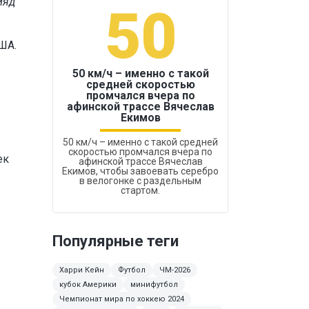
ияд
50
1
ША.
50 км/ч – именно с такой
средней скоростью
промчался вчера по
Бокс был узако
афинской трассе Вячеслав
Екимов
50 км/ч – именно с такой средней
скоростью промчался вчера по
ек
афинской трассе Вячеслав
Екимов, чтобы завоевать серебро
в велогонке с раздельным
стартом.
Популярные теги
Харри Кейн
Футбол
ЧМ-2026
кубок Америки
минифутбол
Чемпионат мира по хоккею 2024