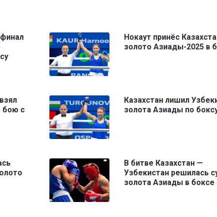
 финал
Нокаут принёс Казахста
ю
золото Азиады-2025 в 
су
взял
Казахстан лишил Узбек
 бою с
золота Азиады по бокс
ась
В битве Казахстан —
золото
Узбекистан решилась с
золота Азиады в боксе