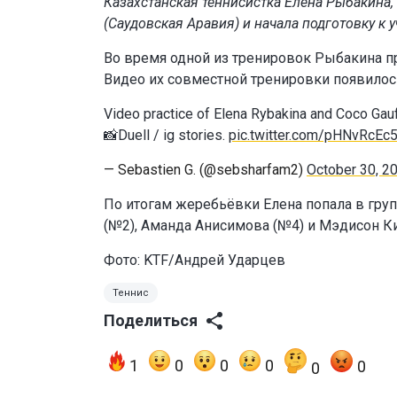
Казахстанская теннисистка Елена Рыбакина
(Саудовская Аравия) и начала подготовку к
Во время одной из тренировок Рыбакина п
Видео их совместной тренировки появилось
Video practice of Elena Rybakina and Coco Gauf
📸Duell / ig stories.
pic.twitter.com/pHNvRcEc
— Sebastien G. (@sebsharfam2)
October 30, 2
По итогам жеребьёвки Елена попала в груп
(№2), Аманда Анисимова (№4) и Мэдисон Киз
Фото:
KTF/Андрей Ударцев
Теннис
Поделиться
1
0
0
0
0
0