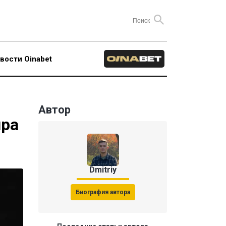
вости Oinabet
Автор
ира
Dmitriy
Биография автора