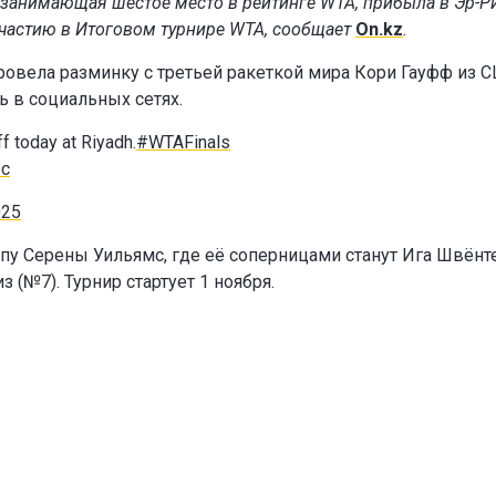
, занимающая шестое место в рейтинге WTA, прибыла в Эр-Р
 участию в Итоговом турнире WTA, сообщает
On.kz
.
ровела разминку с третьей ракеткой мира Кори Гауфф из С
 в социальных сетях.
f today at Riyadh.
#WTAFinals
5c
025
пу Серены Уильямс, где её соперницами станут Ига Швёнт
 (№7). Турнир стартует 1 ноября.