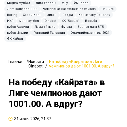
Медиа футбол
Лига Европы
фцу
ФК Тобол
Лига конференций
чемпионат Казахстана по хоккею
Ла Лига
Boxing
Харри Кейн
лига 1
Родри
Криштиану Роналду
НХЛ
минифутбол
Oinabet
ХК "Барыс"
Борьба
кубок Африки
Ламин Ямаль
футзал
Единая лига ВТБ
кубок Италии
Геннадий Головкин
Олимпийские игры 2024
ФК Кайрат
Главная
Новости
На победу «Кайрата» в Лиге
Oinabet
чемпионов дают 1001.00. А вдруг?
На победу «Кайрата» в
Лиге чемпионов дают
1001.00. А вдруг?
31 июля 2026, 21:37