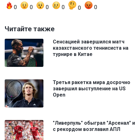
0
0
0
0
0
0
Читайте также
Сенсацией завершился матч
казахстанского теннисиста на
турнире в Китае
Третья ракетка мира досрочно
завершил выступление на US
Open
"Ливерпуль" обыграл "Арсенал" и
с рекордом возглавил АПЛ