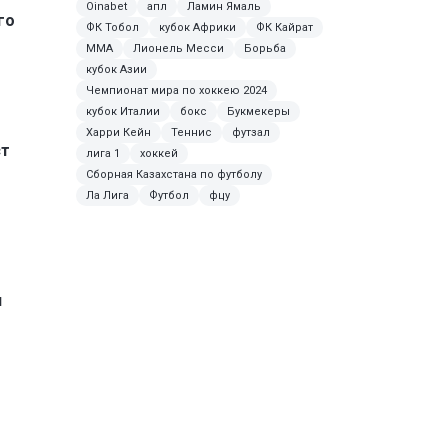
Oinabet
апл
Ламин Ямаль
го
ФК Тобол
кубок Африки
ФК Кайрат
MMA
Лионель Месси
Борьба
кубок Азии
Чемпионат мира по хоккею 2024
кубок Италии
бокс
Букмекеры
Харри Кейн
Теннис
футзал
ст
лига 1
хоккей
Сборная Казахстана по футболу
Ла Лига
Футбол
фцу
и