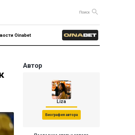
вости Oinabet
Автор
к
Liza
Биография автора