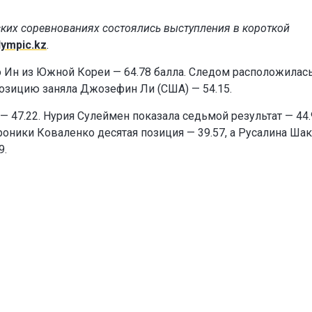
ких соревнованиях состоялись выступления в короткой
lympic.kz
.
 Ин из Южной Кореи — 64.78 балла. Следом расположилас
позицию заняла Джозефин Ли (США) — 54.15.
 47.22. Нурия Сулеймен показала седьмой результат — 44.
роники Коваленко десятая позиция — 39.57, а Русалина Ша
9.