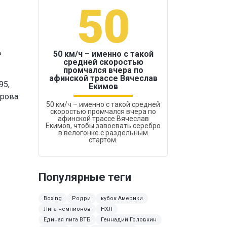
50
1
ь
50 км/ч – именно с такой
средней скоростью
промчался вчера по
Бокс был узако
афинской трассе Вячеслав
95,
Екимов
крова
50 км/ч – именно с такой средней
скоростью промчался вчера по
афинской трассе Вячеслав
Екимов, чтобы завоевать серебро
в велогонке с раздельным
стартом.
Популярные теги
Boxing
Родри
кубок Америки
Лига чемпионов
НХЛ
Единая лига ВТБ
Геннадий Головкин