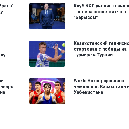
йрата"
Клуб КХЛ уволил главно
ду
тренера после матча с
"Барысом"
Казахстанский тенниси
стартовал с победы на
олу
турнире в Турции
ли
World Boxing сравнила
наваро
чемпионов Казахстана 
ана
Узбекистана