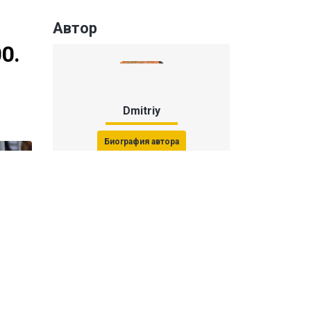
Автор
0.
Dmitriy
Биография автора
Последние статьи автора
31 июля 2026, 15:51
Последствия финала ЧМ-2026:
ФИФА начала расследование против
звезд