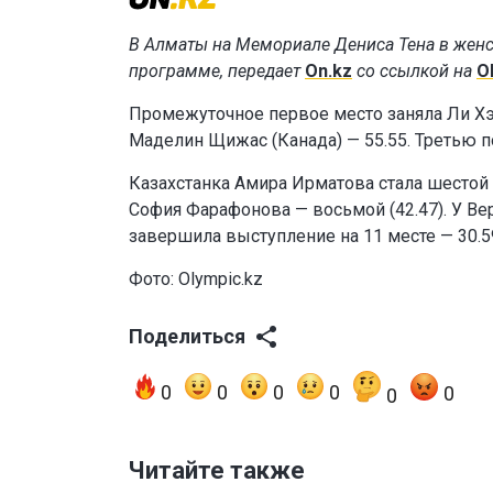
В Алматы на Мемориале Дениса Тена в женс
программе, передает
On.kz
со ссылкой на
O
Промежуточное первое место заняла Ли Хэ
Маделин Щижас (Канада) — 55.55. Третью 
Казахстанка Амира Ирматова стала шестой —
София Фарафонова — восьмой (42.47). У Ве
завершила выступление на 11 месте — 30.5
Фото: Olympic.kz
Поделиться
0
0
0
0
0
0
Читайте также