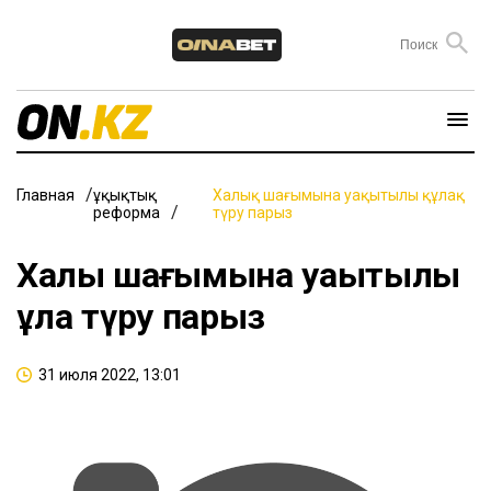
Главная
Құқықтық
Халық шағымына уақытылы құлақ
реформа
түру парыз
Халық шағымына уақытылы
құлақ түру парыз
31 июля 2022, 13:01