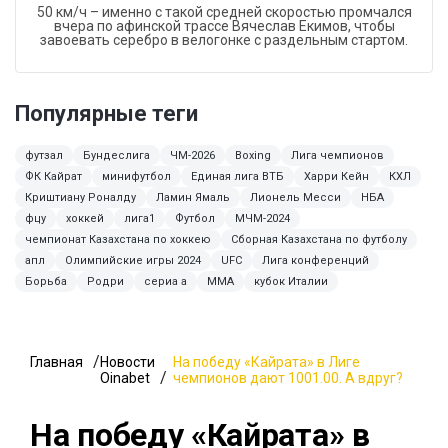
50 км/ч – именно с такой средней скоростью промчался
вчера по афинской трассе Вячеслав Екимов, чтобы
завоевать серебро в велогонке с раздельным стартом.
Популярные теги
футзал
Бундеслига
ЧМ-2026
Boxing
Лига чемпионов
ФК Кайрат
минифутбол
Единая лига ВТБ
Харри Кейн
КХЛ
Криштиану Роналду
Ламин Ямаль
Лионель Месси
НБА
фцу
хоккей
лига1
Футбол
МЧМ-2024
чемпионат Казахстана по хоккею
Сборная Казахстана по футболу
апл
Олимпийские игры 2024
UFC
Лига конференций
Борьба
Родри
сериа а
ММА
кубок Италии
Главная
Новости
На победу «Кайрата» в Лиге
Oinabet
чемпионов дают 1001.00. А вдруг?
На победу «Кайрата» в