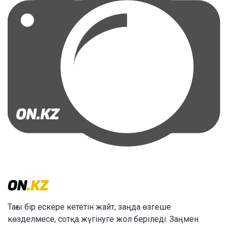
Тағы бір ескере кететін жайт, заңда өзгеше
көзделмесе, сотқа жүгінуге жол беріледі. Заңмен