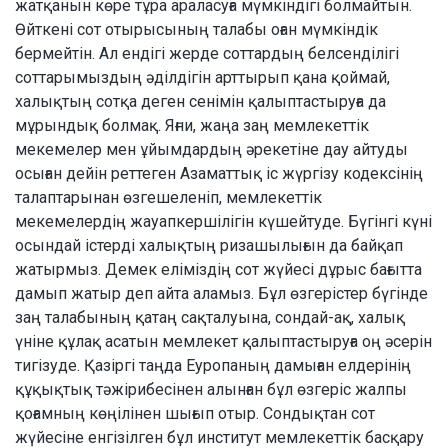
жатқанын көре тұра араласуға мүмкіндігі болмайтын.
Өйткені сот отырысының талабы оған мүмкіндік
бермейтін. Ал ендігі жерде соттардың белсенділігі
соттарымыздың әділдігін арттырып қана қоймай,
халықтың сотқа деген сенімін қалыптастыруға да
мұрындық болмақ. Яғни, жаңа заң мемлекеттік
мекемелер мен ұйымдардың әрекетіне дау айтуды
осыған дейін реттеген Азаматтық іс жүргізу кодексінің
талаптарынан өзгешеленіп, мемлекеттік
мекемелердің жауапкершілігін күшейтуде. Бүгінгі күні
осындай істерді халықтың ризашылығын да байқап
жатырмыз. Демек еліміздің сот жүйесі дұрыс бағытта
дамып жатыр деп айта аламыз. Бұл өзгерістер бүгінде
заң талабының қатаң сақталуына, сондай-ақ, халық
үніне құлақ асатын мемлекет қалыптастыруға оң әсерін
тигізуде. Қазіргі таңда Еуропаның дамыған елдерінің
құқықтық тәжірибесінен алынған бұл өзгеріс жалпы
қоғамның көңілінен шығып отыр. Сондықтан сот
жүйесіне енгізілген бұл институт мемлекеттік басқару