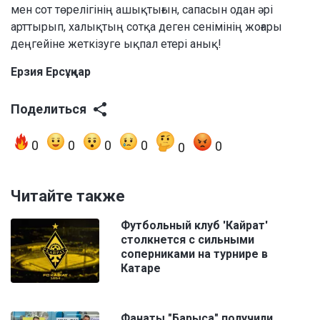
мен сот төрелігінің ашықтығын, сапасын одан әрі
арттырып, халықтың сотқа деген сенімінің жоғары
деңгейіне жеткізуге ықпал етері анық!
Ерзия Ерсұңқар
Поделиться
0
0
0
0
0
0
Читайте также
Футбольный клуб 'Кайрат'
столкнется с сильными
соперниками на турнире в
Катаре
Фанаты "Барыса" получили