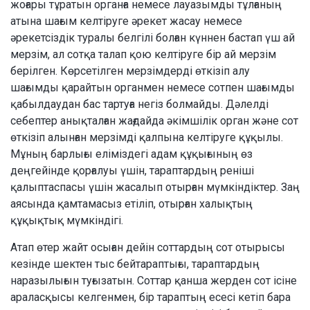
жоғары тұратын органға немесе лауазымды тұлғаның
атына шағым келтіруге әрекет жасау немесе
әрекетсіздік туралы белгілі болған күннен бастап үш ай
мерзім, ал сотқа талап қою келтіруге бір ай мерзім
берілген. Көрсетілген мерзімдерді өткізіп алу
шағымды қарайтын органмен немесе сотпен шағымды
қабылдаудан бас тартуға негіз болмайды. Дәлелді
себептер анықталған жағдайда әкімшілік орган және сот
өткізіп алынған мерзімді қалпына келтіруге құқылы.
Мұның барлығы еліміздегі адам құқығының өз
деңгейінде қорғалуы үшін, тараптардың реніші
қалыптаспасы үшін жасалып отырған мүмкіндіктер. Заң
аясында қамтамасыз етіліп, отырған халықтың
құқықтық мүмкіндігі.
Атап өтер жайт осыған дейін соттардың сот отырысы
кезінде шектен тыс бейтараптығы, тараптардың
наразылығын туғызатын. Соттар қанша жерден сот ісіне
араласқысы келгенмен, бір тараптың есесі кетіп бара