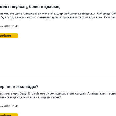
екті жұлсаң, бәлеге қаласың
н көктем шыға салысымен және әйелдер мейрамы кезінде жол бойында бәйше
 бұл гүлді заңсыз жұлып сатқандар қылмыстық жазаға тартылады екен. Сол рас
та 2010, 11:49
робнее
ер неге жылайды?
екі көзге ерік беруі &ndash; өте сирек ұшырасатын жағдай. Алайда қалыптасқа
андай жағдайда жыламай шыдауы керек?
та 2010, 11:49
робнее