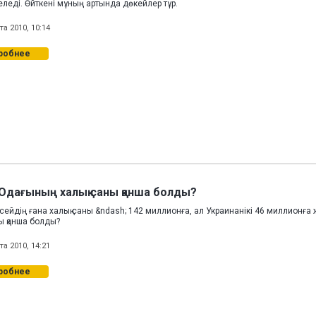
еледі. Өйткені мұның артында дөкейлер тұр.
та 2010, 10:14
робнее
Одағының халық саны қанша болды?
есейдің ғана халық саны &ndash; 142 миллионға, ал Украинанікі 46 миллион
ы қанша болды?
та 2010, 14:21
робнее