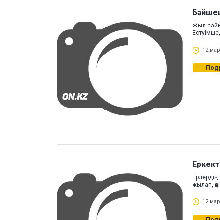
Бәйшеш
Жыл сайы
Естуімше,
12 мар
Под
Еркект
Ерлердің 
жылап, қ
12 мар
Под