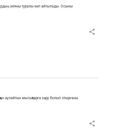
 олардың зияны туралы көп айтылады. Осыны
ан аулайтын мысықтарға зәру болып отырғаны