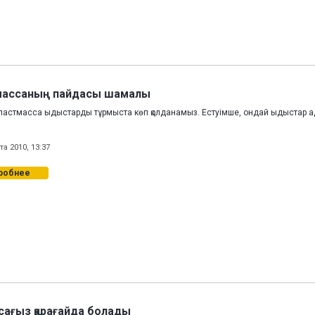
массаның пайдасы шамалы
пластмасса ыдыстарды тұрмыста көп қолданамыз. Естуімше, ондай ыдыстар а
та 2010, 13:37
робнее
сағыз қарағайда болады