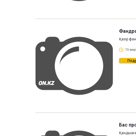
Фандра
Қазір фа
15 мар
Под
Бас пр
Қандыағаш