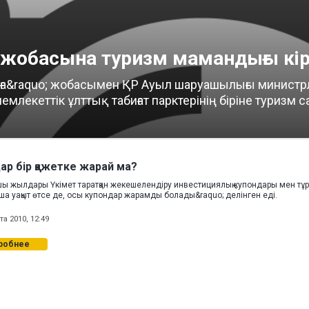
 жобасына туризм мамандығы кі
лға&raquo; жобасымен ҚР Ауыл шаруашылығы министр
млекеттік ұлттық табиғат парктерінің біріне туриз
ар бір қажетке жарай ма?
шы жылдары Үкімет таратқан жекешелендіру инвестициялық купондары мен тұ
нша уақыт өтсе де, осы купондар жарамды болады&raquo; делінген еді.
та 2010, 12:49
робнее