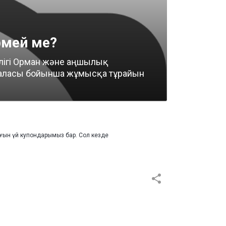
рмей ме?
лігі Орман және аңшылық
м саласы бойынша жұмысқа тұрайын
рғын үй купондарымыз бар. Сол кезде