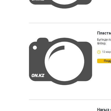
Пласт
Бүгінде 
&nbsp;
12 мар
Под
Нағыз 