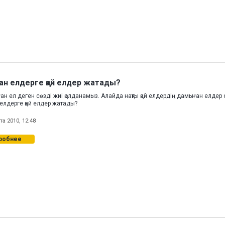
н елдерге қай елдер жатады?
ан ел деген сөзді жиі қолданамыз. Алайда нақты қай елдердің дамыған елдер
елдерге қай елдер жатады?
та 2010, 12:48
робнее