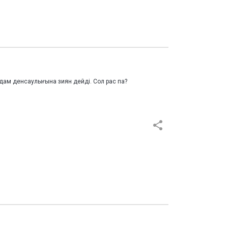
дам денсаулығына зиян дейді. Сол рас па?