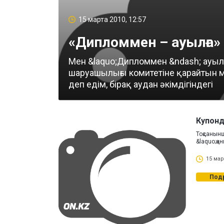
15 марта 2010, 12:57
«Дипломмен – ауылға»
Мен &laquo;Дипломмен &ndash; ауы
шаруашылығы комитетіне қарайтын ме
деп едім, бірақ аудан әкімдігіндегі
Купонд
Тоқсанын
&laquo;қа
15 мар
Под