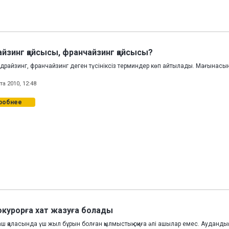
йзинг қайсысы, франчайзинг қайсысы?
ндрайзинг, франчайзинг деген түсініксіз терминдер көп айтылады. Мағынасы
та 2010, 12:48
робнее
окурорға хат жазуға болады
 қаласында үш жыл бұрын болған қылмыстық оқиға әлі ашылар емес. Аудандық