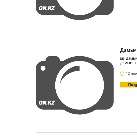
Дамыға
Біз дамығ
дамыған 
12 мар
Под