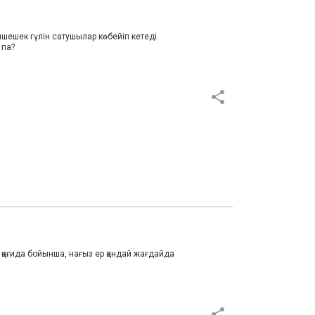
шек гүлін сатушылар көбейіп кетеді.
 па?
н қағида бойынша, нағыз ер қандай жағдайда