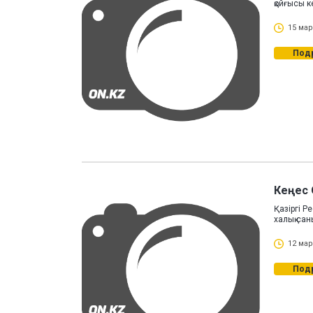
қойғысы к
15 мар
Под
Кеңес 
Қазіргі Р
халық сан
12 мар
Под