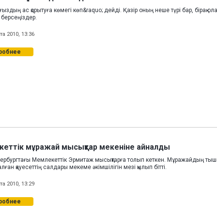
ғыздың ас қорытуға көмегі көп&raquo; дейді. Қазір оның неше түрі бар, бірақ
п берсеңіздер.
та 2010, 13:36
робнее
еттік мұражай мысықтар мекеніне айналды
тербургтағы Мемлекеттік Эрмитаж мысықтарға толып кеткен. Мұражайдың тышқ
лған қауесеттің салдары мекеме әкімшілігін мезі қылып бітті.
та 2010, 13:29
робнее