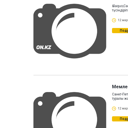
&laquo;Са
түсіндірі
12 мар
Под
Мемлек
Санкт-Пе
туралы жа
12 мар
Под