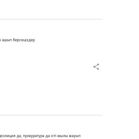
н ашып берсеңіздер.
 полиция да, прокуратура да істі жылы жауып