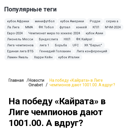
Популярные теги
кубок Африки
минифутбол
кубок Америки
Родри
сериа а
Ла Лига
ММА
ФК Тобол
футзал
хоккей
КПЛ
МЧМ-2024
Евро-2024
Чемпионат мира по хоккею 2024
кубок Азии
Лионель Месси
Бундеслига
НХЛ
ФК Кайрат
Лига чемпионов
лига 1
Борьба
UFC
ХК "Барыс"
Единая лига ВТБ
Геннадий Головкин
Лига конференций
Ламин Ямаль
Харри Кейн
кубок Италии
Главная
Новости
На победу «Кайрата» в Лиге
Oinabet
чемпионов дают 1001.00. А вдруг?
На победу «Кайрата» в
Лиге чемпионов дают
1001.00. А вдруг?