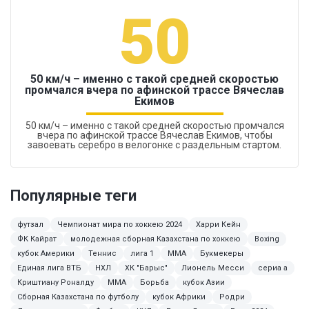
50
50 км/ч – именно с такой средней скоростью
промчался вчера по афинской трассе Вячеслав
Екимов
50 км/ч – именно с такой средней скоростью промчался
вчера по афинской трассе Вячеслав Екимов, чтобы
завоевать серебро в велогонке с раздельным стартом.
Популярные теги
футзал
Чемпионат мира по хоккею 2024
Харри Кейн
ФК Кайрат
молодежная сборная Казахстана по хоккею
Boxing
кубок Америки
Теннис
лига 1
ММА
Букмекеры
Единая лига ВТБ
НХЛ
ХК "Барыс"
Лионель Месси
сериа а
Криштиану Роналду
MMA
Борьба
кубок Азии
Сборная Казахстана по футболу
кубок Африки
Родри