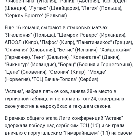
"Фиорентина" (Италия), "Рапид" (Австрия), "Юргорден"
(Швеция), "Лугано" (Швейцария), "Легия" (Польша),
"Серкль Брюгге" (Бельгия).
Еще 16 команд сыграют в стыковых матчах:
"Ягеллония" (Польша), "Шемрок Роверс" (Ирландия),
АПОЭЛ (Кипр), "Пафос" (Кипр), "Панатинаикос" (Греция),
"Олимпия" (Словения), "Бетис" (Испания), "Хайденхайм"
(Германия), "Гент" (Бельгия), "Копенгаген" (Дания),
"Викингур" (Исландия), "Борац" (Босния и Герцеговина),
"Целе" (Словения), "Омония" (Кипр), "Молде"
(Норвегия), "ТСЦ Бачка-Топола" (Сербия).
"Астана", набрав пять очков, заняла 28-е место в
турнирной таблице и, не попав в топ-24, завершила
свое участие в еврокубках в текущем сезоне.
В рамках общего этапа Лиги конференций "Астана"
одержала победу над сербским ТСЦ (1:0) и сыграла
вничью с португальским "Гимарайншем" (1:1) на своем