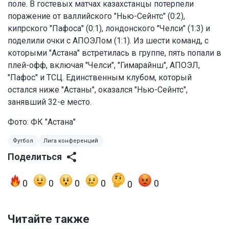
поле. В гостевых матчах казахстанцы потерпели
поражение от валлийского "Нью-Сейнтс" (0:2),
кипрского "Пафоса" (0:1), лондонского "Челси" (1:3) и
поделили очки с АПОЭЛом (1:1). Из шести команд, с
которыми "Астана" встретилась в группе, пять попали в
плей-офф, включая "Челси", "Гимарайнш", АПОЭЛ,
"Пафос" и ТСЦ. Единственным клубом, который
остался ниже "Астаны", оказался "Нью-Сейнтс",
занявший 32-е место.
Фото: ФК "Астана"
Футбол
Лига конференций
Поделиться
0
0
0
0
0
0
Читайте также