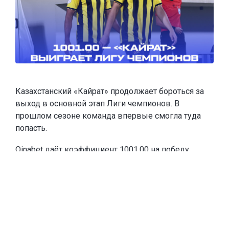
Казахстанский «Кайрат» продолжает бороться за
выход в основной этап Лиги чемпионов. В
прошлом сезоне команда впервые смогла туда
попасть.
Oinabet
даёт коэффициент 1001.00 на победу
«Кайрата» в Лиге чемпионов и
предлагает новым
игрокам
фрибеты до 20 000 тенге
. Чтобы забрать
эту сумму, каждое из первых двух пополнений
счёта должны быть от 10 000 тенге. Если игрок
пополнится на меньшую сумму, тоже получит
фрибет, равный сумме пополнения.