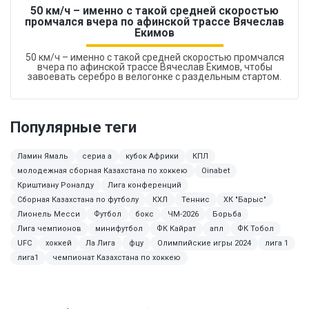
50 км/ч – именно с такой средней скоростью
промчался вчера по афинской трассе Вячеслав
Екимов
50 км/ч – именно с такой средней скоростью промчался
вчера по афинской трассе Вячеслав Екимов, чтобы
завоевать серебро в велогонке с раздельным стартом.
Популярные теги
Ламин Ямаль
сериа а
кубок Африки
КПЛ
молодежная сборная Казахстана по хоккею
Oinabet
Криштиану Роналду
Лига конференций
Сборная Казахстана по футболу
КХЛ
Теннис
ХК "Барыс"
Лионель Месси
Футбол
бокс
ЧМ-2026
Борьба
Лига чемпионов
минифутбол
ФК Кайрат
апл
ФК Тобол
UFC
хоккей
Ла Лига
фцу
Олимпийские игры 2024
лига 1
лига1
чемпионат Казахстана по хоккею