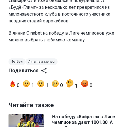
«Баварию» и тоже оказался в полуфинале. А
«Будё-Глимт» за несколько лет превратился из
малоизвестного клуба в постоянного участника
поздних стадий еврокубков.
В линии
Oinabet
на победу в Лиге чемпионов уже
можно выбрать любимую команду.
Футбол
Лига чемпионов
Поделиться
0
1
1
0
0
1
Читайте также
На победу «Кайрата» в Лиге
чемпионов дают 1001.00. А