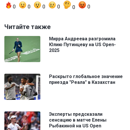
0
0
0
0
0
0
Читайте также
Мирра Андреева разгромила
Юлию Путинцеву на US Open-
2025
Раскрыто глобальное значение
приезда "Реала" в Казахстан
Эксперты предсказали
сенсацию в матче Елены
Рыбакиной на US Open