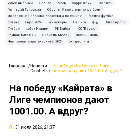
кубок Америки
Борьба
ММА
Харри Кейн
ЧМ-2026
Геннадий Головкин
Сборная Казахстана по футболу
молодежная сборная Казахстана по хоккею
Медиа футбол
футзал
Евро-2024
Букмекеры
Ла Лига
фцу
Лига Европы
Футбол
кубок Италии
ФК Кайрат
ХК "Барыс"
Единая лига ВТБ
Лионель Месси
Ламин Ямаль
Чемпионат мира по хоккею 2024
Бундеслига
Главная
Новости
На победу «Кайрата» в Лиге
Oinabet
чемпионов дают 1001.00. А вдруг?
На победу «Кайрата» в
Лиге чемпионов дают
1001.00. А вдруг?
31 июля 2026, 21:37