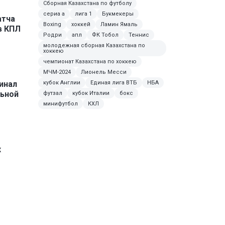
Сборная Казахстана по футболу
сериа а
лига 1
Букмекеры
атча
Boxing
хоккей
Ламин Ямаль
в КПЛ
Родри
апл
ФК Тобол
Теннис
молодежная сборная Казахстана по
хоккею
чемпионат Казахстана по хоккею
МЧМ-2024
Лионель Месси
инал
кубок Англии
Единая лига ВТБ
НБА
льной
футзал
кубок Италии
бокс
минифутбол
КХЛ
х