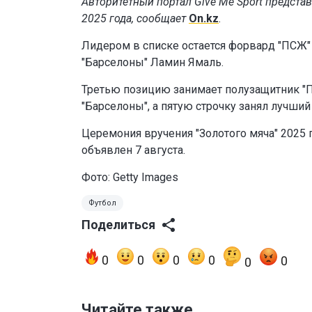
Авторитетный портал Give Me Sport предста
2025 года, сообщает
On.kz
.
Лидером в списке остается форвард "ПСЖ"
"Барселоны" Ламин Ямаль.
Третью позицию занимает полузащитник "П
"Барселоны", а пятую строчку занял лучш
Церемония вручения "Золотого мяча" 2025 
объявлен 7 августа.
Фото: Getty Images
Футбол
Поделиться
0
0
0
0
0
0
Читайте также