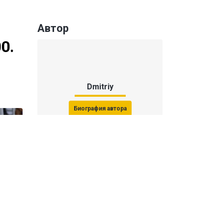
Автор
0.
Dmitriy
Биография автора
Последние статьи автора
31 июля 2026, 15:51
Последствия финала ЧМ-2026:
ФИФА начала расследование против
звезд