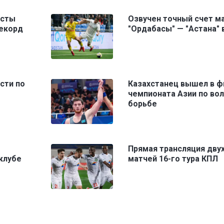
исты
Озвучен точный счет м
рекорд
"Ордабасы" — "Астана" 
сти по
Казахстанец вышел в ф
чемпионата Азии по во
борьбе
Прямая трансляция дву
клубе
матчей 16-го тура КПЛ