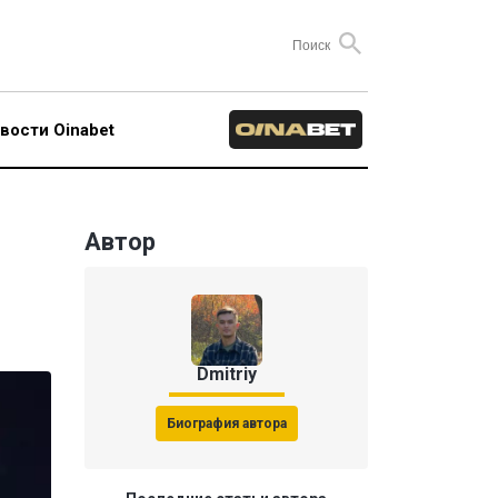
вости Oinabet
Автор
Dmitriy
Биография автора