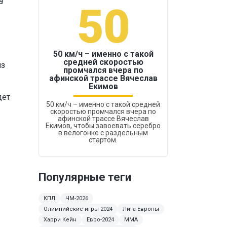
а"
50
1
50 км/ч – именно с такой
средней скоростью
из
промчался вчера по
Бокс был узако
.
афинской трассе Вячеслав
Екимов
дет
50 км/ч – именно с такой средней
скоростью промчался вчера по
афинской трассе Вячеслав
Екимов, чтобы завоевать серебро
в велогонке с раздельным
стартом.
Популярные теги
КПЛ
ЧМ-2026
Олимпийские игры 2024
Лига Европы
Харри Кейн
Евро-2024
MMA