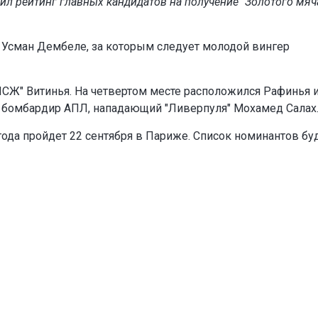
вил рейтинг главных кандидатов на получение "Золотого мяч
 Усман Дембеле, за которым следует молодой вингер
СЖ" Витинья. На четвертом месте расположился Рафинья 
ий бомбардир АПЛ, нападающий "Ливерпуля" Мохамед Салах
года пройдет 22 сентября в Париже. Список номинантов бу