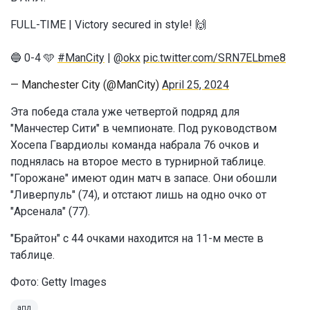
FULL-TIME | Victory secured in style! 🙌
🔵 0-4 🩵
#ManCity
|
@okx
pic.twitter.com/SRN7ELbme8
— Manchester City (@ManCity)
April 25, 2024
Эта победа стала уже четвертой подряд для
"Манчестер Сити" в чемпионате. Под руководством
Хосепа Гвардиолы команда набрала 76 очков и
поднялась на второе место в турнирной таблице.
"Горожане" имеют один матч в запасе. Они обошли
"Ливерпуль" (74), и отстают лишь на одно очко от
"Арсенала" (77).
"Брайтон" с 44 очками находится на 11-м месте в
таблице.
Фото: Getty Images
апл