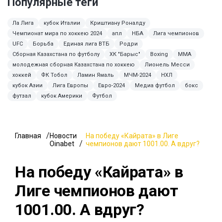
Популярные теги
Ла Лига
кубок Италии
Криштиану Роналду
Чемпионат мира по хоккею 2024
апл
НБА
Лига чемпионов
UFC
Борьба
Единая лига ВТБ
Родри
Сборная Казахстана по футболу
ХК "Барыс"
Boxing
ММА
молодежная сборная Казахстана по хоккею
Лионель Месси
хоккей
ФК Тобол
Ламин Ямаль
МЧМ-2024
НХЛ
кубок Азии
Лига Европы
Евро-2024
Медиа футбол
бокс
футзал
кубок Америки
Футбол
Главная
Новости
На победу «Кайрата» в Лиге
Oinabet
чемпионов дают 1001.00. А вдруг?
На победу «Кайрата» в
Лиге чемпионов дают
1001.00. А вдруг?