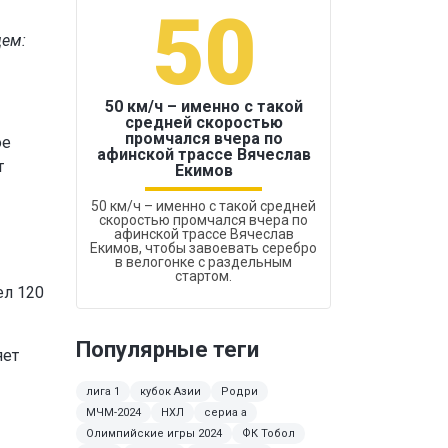
50
1
щем:
50 км/ч – именно с такой
средней скоростью
промчался вчера по
ое
Бокс был узако
афинской трассе Вячеслав
т
Екимов
50 км/ч – именно с такой средней
скоростью промчался вчера по
афинской трассе Вячеслав
Екимов, чтобы завоевать серебро
в велогонке с раздельным
стартом.
ел 120
Популярные теги
яет
лига 1
кубок Азии
Родри
МЧМ-2024
НХЛ
сериа а
Олимпийские игры 2024
ФК Тобол