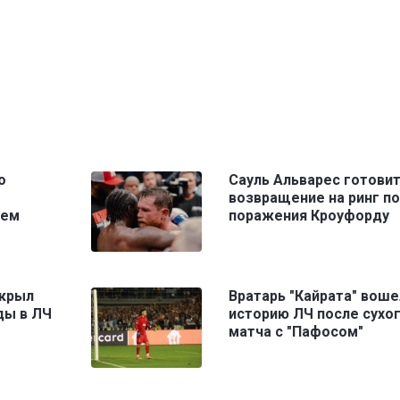
о
Сауль Альварес готови
возвращение на ринг п
чем
поражения Кроуфорду
скрыл
Вратарь "Кайрата" воше
ды в ЛЧ
историю ЛЧ после сухо
матча с "Пафосом"