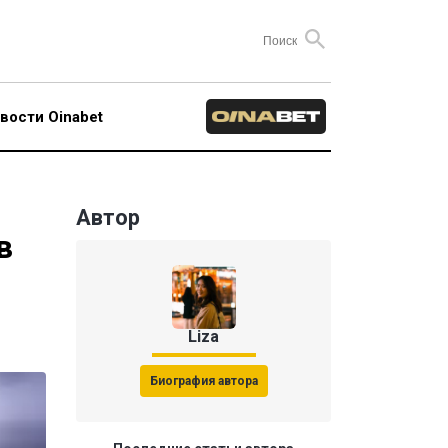
вости Oinabet
Автор
в
Liza
Биография автора