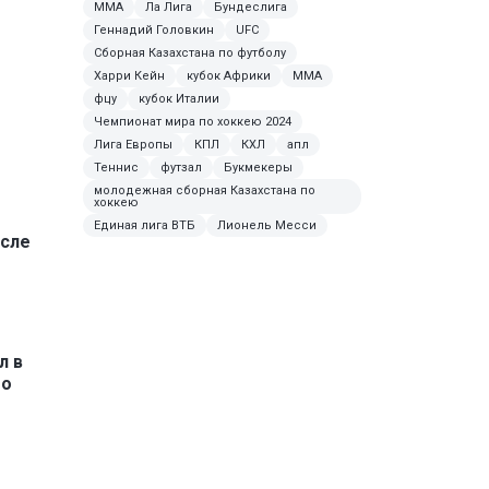
MMA
Ла Лига
Бундеслига
Геннадий Головкин
UFC
Сборная Казахстана по футболу
Харри Кейн
кубок Африки
ММА
фцу
кубок Италии
Чемпионат мира по хоккею 2024
Лига Европы
КПЛ
КХЛ
апл
Теннис
футзал
Букмекеры
молодежная сборная Казахстана по
хоккею
т
Единая лига ВТБ
Лионель Месси
осле
л в
го