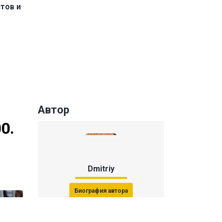
тов и
Автор
0.
Dmitriy
Биография автора