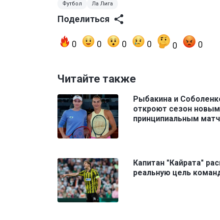
Футбол
Ла Лига
Поделиться
0
0
0
0
0
0
Читайте также
Рыбакина и Соболенк
откроют сезон новым
принципиальным мат
Капитан "Кайрата" ра
реальную цель коман