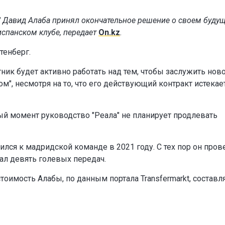
 Давид Алаба принял окончательное решение о своем буду
испанском клубе, передает
On.kz
.
тенберг.
ник будет активно работать над тем, чтобы заслужить нов
", несмотря на то, что его действующий контракт истекае
ный момент руководство "Реала" не планирует продлевать
лся к мадридской команде в 2021 году. С тех пор он пров
дал девять голевых передач.
оимость Алабы, по данным портала Transfermarkt, составл