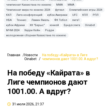
чемпионат Казахстана по хоккею
MMA
ММА
Чемпионат мира по хоккею 2024
футзал
Олимпийские игры 2024
КХЛ
Лига конференций
кубок Америки
UFC
КПЛ
РПЛ
НБА
Теннис
Ламин Ямаль
ФК Тобол
лига1
кубок Африки
ХК "Барыс"
хоккей
Бундеслига
Oinabet
МЧМ-2024
Харри Кейн
Родри
молодежная сборная Казахстана по хоккею
Главная
Новости
На победу «Кайрата» в Лиге
Oinabet
чемпионов дают 1001.00. А вдруг?
На победу «Кайрата» в
Лиге чемпионов дают
1001.00. А вдруг?
31 июля 2026, 21:37