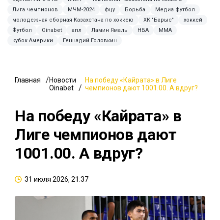
Лига чемпионов
МЧМ-2024
фцу
Борьба
Медиа футбол
молодежная сборная Казахстана по хоккею
ХК "Барыс"
хоккей
Футбол
Oinabet
апл
Ламин Ямаль
НБА
MMA
кубок Америки
Геннадий Головкин
Главная
Новости
На победу «Кайрата» в Лиге
Oinabet
чемпионов дают 1001.00. А вдруг?
На победу «Кайрата» в
Лиге чемпионов дают
1001.00. А вдруг?
31 июля 2026, 21:37