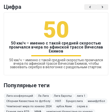
Цифра
50
50 км/ч – именно с такой средней скоростью
промчался вчера по афинской трассе Вячеслав
Екимов
50 км/ч – именно с такой средней скоростью промчался
вчера по афинской трассе Вячеслав Екимов, чтобы
завоевать серебро в велогонке с раздельным стартом.
Популярные теги
Лига конференций
Ла Лига
Лига Европы
лига 1
Сборная Казахстана по футболу
НХЛ
Бундеслига
минифутбол
Чемпионат мира по хоккею 2024
кубок Азии
сериа а
Единая лига ВТБ
ММА
чемпионат Казахстана по хоккею