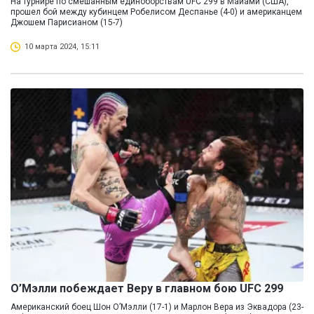
На турнире по смешанным единоборствам UFC 299 в Майами (США),
прошел бой между кубинцем Робелисом Деспанье (4-0) и американцем
Джошем Парисианом (15-7)
10 марта 2024, 15:11
О’Мэлли побеждает Веру в главном бою UFC 299
Американский боец Шон О’Мэлли (17-1) и Марлон Вера из Эквадора (23-