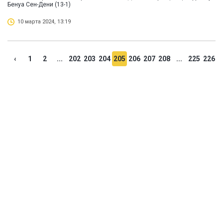
Бенуа Сен-Дени (13-1)
10 марта 2024, 13:19
‹
1
2
...
202
203
204
205
206
207
208
...
225
226