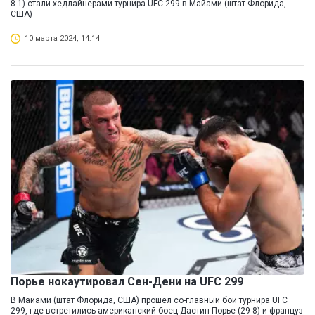
8-1) стали хедлайнерами турнира UFC 299 в Майами (штат Флорида,
США)
10 марта 2024, 14:14
Порье нокаутировал Сен-Дени на UFC 299
В Майами (штат Флорида, США) прошел со-главный бой турнира UFC
299, где встретились американский боец Дастин Порье (29-8) и француз