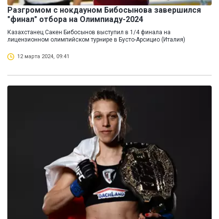
Разгромом с нокдауном Бибосынова завершился
"финал" отбора на Олимпиаду-2024
Казахстанец Сакен Бибосынов выступил в 1/4 финала на
лицензионном олимпийском турнире в Бусто-Арсицио (Италия)
12 марта 2024, 09:41