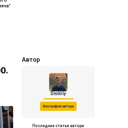
его
мяча"
Автор
0.
Dmitriy
Биография автора
Последние статьи автора