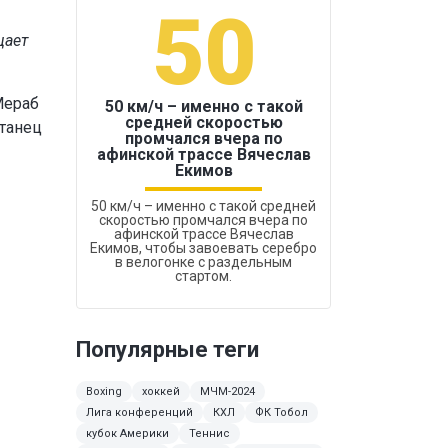
50
1
щает
Мераб
50 км/ч – именно с такой
средней скоростью
станец
промчался вчера по
Бокс был узако
афинской трассе Вячеслав
Екимов
50 км/ч – именно с такой средней
скоростью промчался вчера по
афинской трассе Вячеслав
Екимов, чтобы завоевать серебро
в велогонке с раздельным
стартом.
Популярные теги
Boxing
хоккей
МЧМ-2024
Лига конференций
КХЛ
ФК Тобол
кубок Америки
Теннис