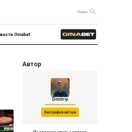
вости Oinabet
Автор
Dmitriy
Биография автора