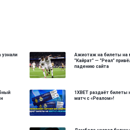
 узнали
Ажиотаж на билеты на 
"Кайрат" — "Реал" привё
падению сайта
бный
1XBET раздаёт билеты 
ан
матч с «Реалом»!