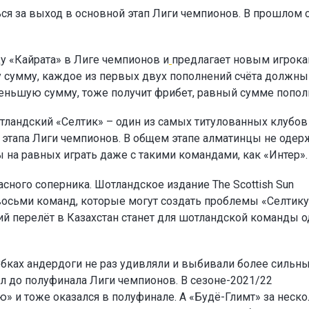
ся за выход в основной этап Лиги чемпионов. В прошлом 
у «Кайрата» в Лиге чемпионов и
предлагает новым игрок
ту сумму, каждое из первых двух пополнений счёта должны
а меньшую сумму, тоже получит фрибет, равный сумме попол
тландский «Селтик» – один из самых титулованных клубов
о этапа Лиги чемпионов. В общем этапе алматинцы не одер
ы на равных играть даже с такими командами, как «Интер».
сного соперника. Шотландское издание The Scottish Sun
восьми команд, которые могут создать проблемы «Селтику
ий перелёт в Казахстан станет для шотландской команды 
убках андердоги не раз удивляли и выбивали более сильн
л до полуфинала Лиги чемпионов. В сезоне-2021/22
» и тоже оказался в полуфинале. А «Будё-Глимт» за неск