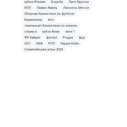
кубок Италии
Борьба
Лига Европы
КПЛ
Ламин Ямаль
Лионель Месси
Сборная Казахстана по футболу
Букмекеры
апл
чемпионат Казахстана по хоккею
сериа а
кубок Азии
лига 1
ФК Кайрат
футзал
Родри
фцу
UFC
НБА
РПЛ
Харри Кейн
Олимпийские игры 2024