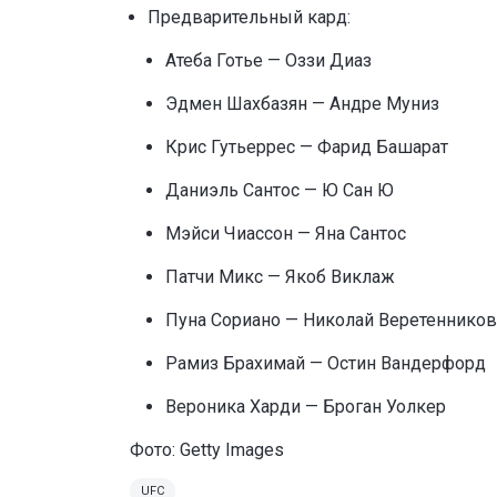
Предварительный кард:
Атеба Готье — Оззи Диаз
Эдмен Шахбазян — Андре Муниз
Крис Гутьеррес — Фарид Башарат
Даниэль Сантос — Ю Сан Ю
Мэйси Чиассон — Яна Сантос
Патчи Микс — Якоб Виклаж
Пуна Сориано — Николай Веретенников
Рамиз Брахимай — Остин Вандерфорд
Вероника Харди — Броган Уолкер
Фото: Getty Images
UFC