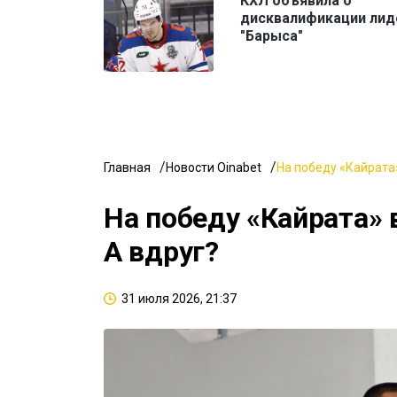
КХЛ объявила о
дисквалификации лид
"Барыса"
Главная
Новости Oinabet
На победу «Кайрата»
На победу «Кайрата» 
А вдруг?
31 июля 2026, 21:37