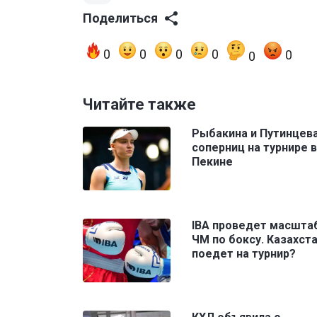
Поделиться
0
0
0
0
0
0
Читайте также
Рыбакина и Путинцева
соперниц на турнире в
Пекине
IBA проведет масшта
ЧМ по боксу. Казахст
поедет на турнир?