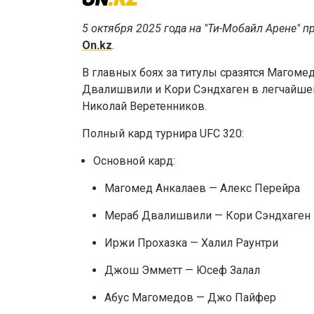
5 октября 2025 года на "Ти-Мобайл Арене" 
On.kz
.
В главных боях за титулы сразятся Магоме
Двалишвили и Кори Сэндхаген в легчайшем
Николай Веретенников.
Полный кард турнира UFC 320:
Основной кард:
Магомед Анкалаев — Алекс Перейра
Мераб Двалишвили — Кори Сэндхаген
Иржи Прохазка — Халил Раунтри
Джош Эмметт — Юсеф Залал
Абус Магомедов — Джо Пайфер