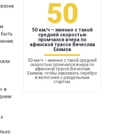
50
1
сезоне
ам
50 км/ч – именно с такой
 быть
средней скоростью
промчался вчера по
нения.
Бокс был узако
афинской трассе Вячеслав
Екимов
50 км/ч – именно с такой средней
жали
скоростью промчался вчера по
афинской трассе Вячеслав
Екимов, чтобы завоевать серебро
в велогонке с раздельным
стартом.
» в
одним
ых
олько