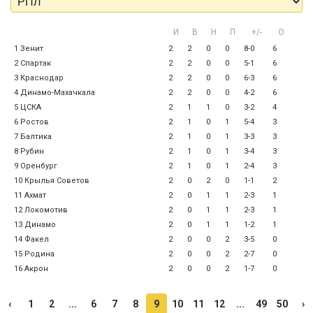
И
В
Н
П
+/-
О
1 Зенит
2
2
0
0
8-0
6
2 Спартак
2
2
0
0
5-1
6
3 Краснодар
2
2
0
0
6-3
6
4 Динамо-Махачкала
2
2
0
0
4-2
6
5 ЦСКА
2
1
1
0
3-2
4
6 Ростов
2
1
0
1
5-4
3
7 Балтика
2
1
0
1
3-3
3
8 Рубин
2
1
0
1
3-4
3
9 Оренбург
2
1
0
1
2-4
3
10 Крылья Советов
2
0
2
0
1-1
2
11 Ахмат
2
0
1
1
2-3
1
12 Локомотив
2
0
1
1
2-3
1
13 Динамо
2
0
1
1
1-2
1
14 Факел
2
0
0
2
3-5
0
15 Родина
2
0
0
2
2-7
0
16 Акрон
2
0
0
2
1-7
0
‹
1
2
...
6
7
8
9
10
11
12
...
49
50
›