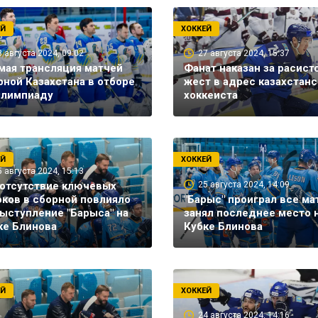
ЕЙ
ХОККЕЙ
8 августа 2024, 09:02
27 августа 2024, 15:37
мая трансляция матчей
Фанат наказан за расист
рной Казахстана в отборе
жест в адрес казахстанс
Олимпиаду
хоккеиста
ЕЙ
ХОККЕЙ
5 августа 2024, 15:13
 отсутствие ключевых
25 августа 2024, 14:09
оков в сборной повлияло
"Барыс" проиграл все ма
выступление "Барыса" на
занял последнее место 
ке Блинова
Кубке Блинова
ЕЙ
ХОККЕЙ
24 августа 2024, 14:16