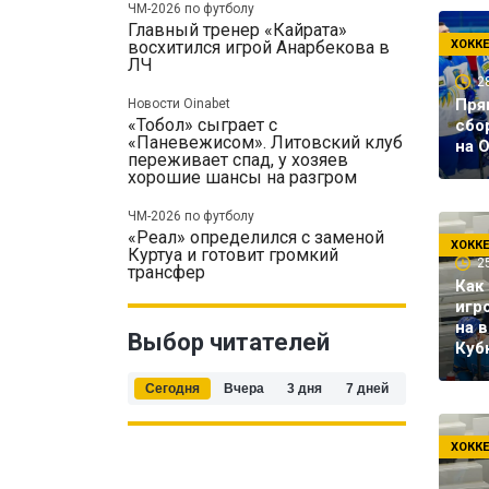
ЧМ-2026 по футболу
Главный тренер «Кайрата»
ХОКК
восхитился игрой Анарбекова в
ЛЧ
2
Пря
Новости Oinabet
«Тобол» сыграет с
сбо
«Паневежисом». Литовский клуб
на 
переживает спад, у хозяев
хорошие шансы на разгром
ЧМ-2026 по футболу
«Реал» определился с заменой
ХОКК
Куртуа и готовит громкий
2
трансфер
Как
игр
на 
Выбор читателей
Куб
Сегодня
Вчера
3 дня
7 дней
ХОКК