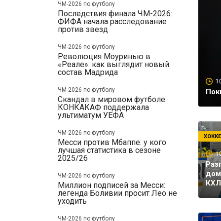
ЧМ-2026 по футболу
Последствия финала ЧМ-2026:
ФИФА начала расследование
против звезд
ЧМ-2026 по футболу
Революция Моуринью в
«Реале»: как выглядит новый
состав Мадрида
1
ЧМ-2026 по футболу
Пок
Скандал в мировом футболе:
КОНКАКАФ поддержала
ультиматум УЕФА
ЧМ-2026 по футболу
ХОКК
Месси против Мбаппе: у кого
лучшая статистика в сезоне
1
2025/26
Раз
дом
ЧМ-2026 по футболу
КХЛ
Миллион подписей за Месси:
легенда Боливии просит Лео не
уходить
ЧМ-2026 по футболу