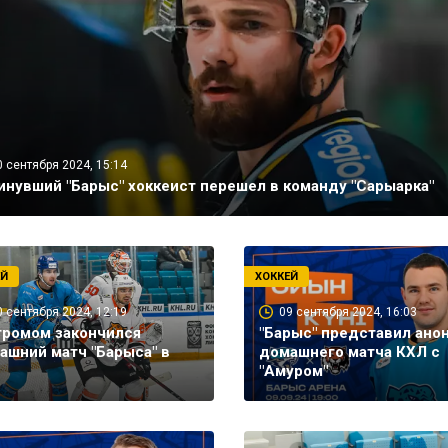
0 сентября 2024, 15:14
инувший "Барыс" хоккеист перешел в команду "Сарыарка"
ЕЙ
ХОККЕЙ
0 сентября 2024, 12:19
09 сентября 2024, 16:03
громом закончился
"Барыс" представил ано
ашний матч "Барыса" в
домашнего матча КХЛ с
"Амуром"