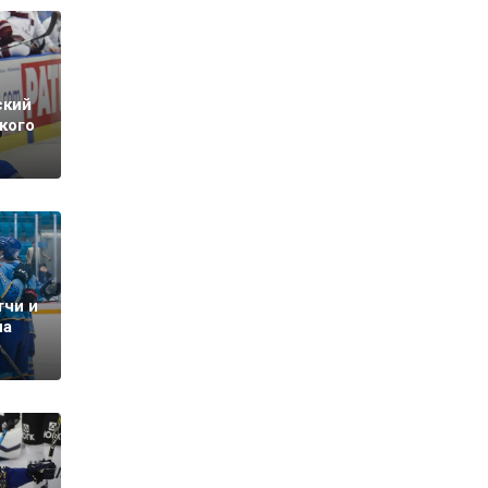
ский
кого
тчи и
на