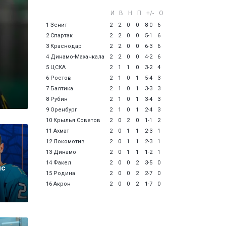
И
В
Н
П
+/-
О
1 Зенит
2
2
0
0
8-0
6
2 Спартак
2
2
0
0
5-1
6
3 Краснодар
2
2
0
0
6-3
6
4 Динамо-Махачкала
2
2
0
0
4-2
6
5 ЦСКА
2
1
1
0
3-2
4
6 Ростов
2
1
0
1
5-4
3
7 Балтика
2
1
0
1
3-3
3
8 Рубин
2
1
0
1
3-4
3
9 Оренбург
2
1
0
1
2-4
3
10 Крылья Советов
2
0
2
0
1-1
2
11 Ахмат
2
0
1
1
2-3
1
12 Локомотив
2
0
1
1
2-3
1
13 Динамо
2
0
1
1
1-2
1
14 Факел
2
0
0
2
3-5
0
нс
15 Родина
2
0
0
2
2-7
0
16 Акрон
2
0
0
2
1-7
0