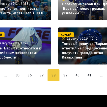
4 августа 2024, 14:33
Прогноз на сезон КХЛ д
рыс" хочет подписать
"Барыса" после громких
кеиста, игравшего в НХЛ
усилений
ЕЙ
ХОККЕЙ
22 августа 2024, 12:12
4 августа 2024, 12:42
Топовый новичок "Барыс
 в "Барысе" относятся к
ответил на предложени
сийским хоккеистам:
получить гражданство
робности
Казахстана
...
35
36
37
38
39
40
41
...