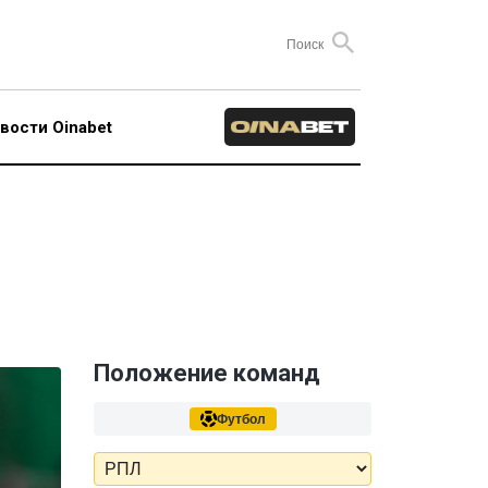
вости Oinabet
Положение команд
Футбол