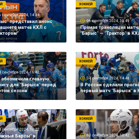
ЕЙ
ХОККЕЙ
6 сентября 2024, 14:34
рыс" представил анонс
06 сентября 2024, 13:49
ашнего матча КХЛ с
Прямая трансляция матч
актором"
"Барыс" — "Трактор" в КХ
ЕЙ
ХОККЕЙ
4 сентября 2024, 16:42
 обозначила главную
04 сентября 2024, 14:48
ригу для "Барыса" перед
В России сделали прогн
ртом сезона
первый матч "Барыса" в
ЕЙ
ХОККЕЙ
4 сентября 2024, 10:22
ежные Барсы" в
03 сентября 2024, 10:42