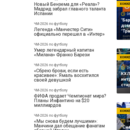
Новый Бензема для «Реала»?
ХОКК
Мадрид забрал главного таланта
Испании
0
"Ба
ЧМ-2026 по футболу
дом
Легенда «Манчестер Сити»
"Тр
официально перешел в «Интер»
ЧМ-2026 по футболу
Умер легендарный капитан
«Милана» Франко Барези
ХОКК
ЧМ-2026 по футболу
0
«Сбрею брови, если есть
КХЛ
красивее»: Ямаль восхитился
инт
своей девушкой
ста
ЧМ-2026 по футболу
ФИФА продает Чемпионат мира?
Планы Инфантино на $20
миллиардов
ХОКК
ЧМ-2026 по футболу
«Мы снова будем лучшими»:
0
Манчини дал обещание фанатам
"Сн