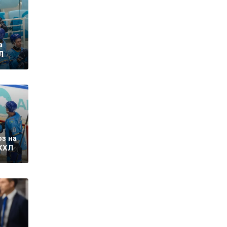
а
Л
оз на
 КХЛ