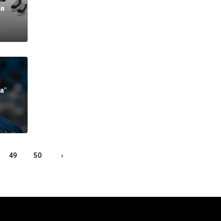
ля
а"
е
49
50
›