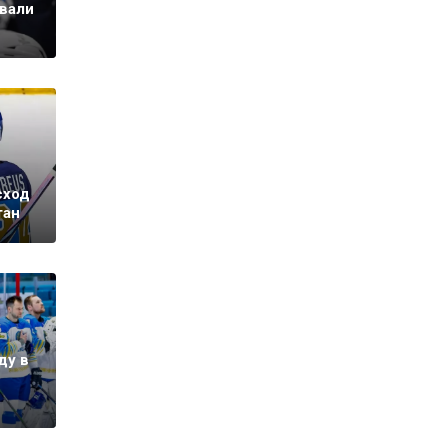
вали
сход
тан
ду в