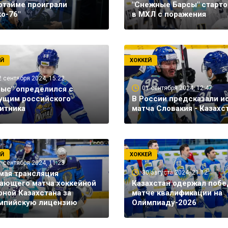
ртайме проиграли
"Снежные Барсы" старто
ко-76"
в МХЛ с поражения
ЕЙ
ХОККЕЙ
2 сентября 2024, 15:22
рыс" определился с
01 сентября 2024, 12:47
ущим российского
В России предсказали и
итника
матча Словакия - Казахс
ЕЙ
ХОККЕЙ
1 сентября 2024, 11:23
мая трансляция
30 августа 2024, 21:12
ающего матча хоккейной
Казахстан одержал побе
рной Казахстана за
матче квалификации на
мпийскую лицензию
Олимпиаду-2026