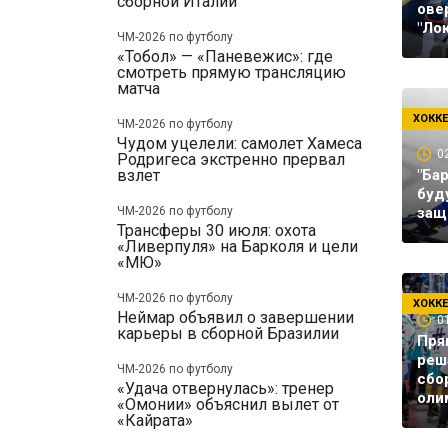
сборной Италии
ове
"Ло
ЧМ-2026 по футболу
«Тобол» — «Паневежис»: где
смотреть прямую трансляцию
матча
ХОКК
ЧМ-2026 по футболу
Чудом уцелели: самолет Хамеса
0
Родригеса экстренно прервал
взлет
"Ба
буд
ЧМ-2026 по футболу
защ
Трансферы 30 июля: охота
«Ливерпуля» на Барколя и цели
«МЮ»
ЧМ-2026 по футболу
ХОКК
Неймар объявил о завершении
0
карьеры в сборной Бразилии
Пря
реш
ЧМ-2026 по футболу
сбо
«Удача отвернулась»: тренер
оли
«Омонии» объяснил вылет от
«Кайрата»