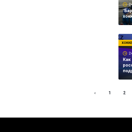
2
"Ба
хок
ХОКК
2
Как
рос
под
‹
1
2