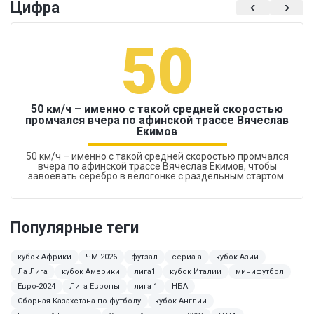
Цифра
50
50 км/ч – именно с такой средней скоростью
промчался вчера по афинской трассе Вячеслав
Екимов
50 км/ч – именно с такой средней скоростью промчался
вчера по афинской трассе Вячеслав Екимов, чтобы
завоевать серебро в велогонке с раздельным стартом.
Популярные теги
кубок Африки
ЧМ-2026
футзал
сериа а
кубок Азии
Ла Лига
кубок Америки
лига1
кубок Италии
минифутбол
Евро-2024
Лига Европы
лига 1
НБА
Сборная Казахстана по футболу
кубок Англии