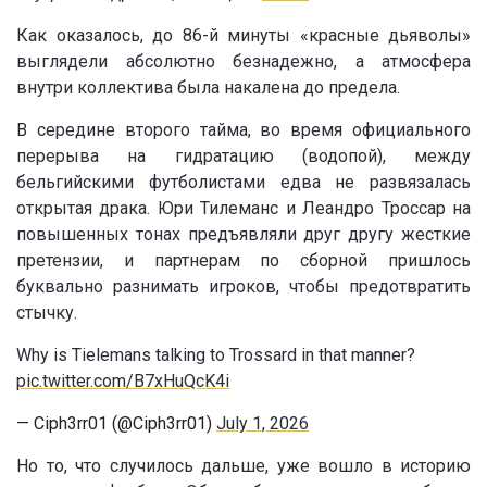
Как оказалось, до 86-й минуты «красные дьяволы»
выглядели абсолютно безнадежно, а атмосфера
внутри коллектива была накалена до предела.
В середине второго тайма, во время официального
перерыва на гидратацию (водопой), между
бельгийскими футболистами едва не развязалась
открытая драка. Юри Тилеманс и Леандро Троссар на
повышенных тонах предъявляли друг другу жесткие
претензии, и партнерам по сборной пришлось
буквально разнимать игроков, чтобы предотвратить
стычку.
Why is Tielemans talking to Trossard in that manner?
pic.twitter.com/B7xHuQcK4i
— Ciph3rr01 (@Ciph3rr01)
July 1, 2026
Но то, что случилось дальше, уже вошло в историю