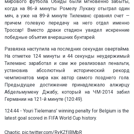
мирового футбола. Обиды были мгновенно забыты,
когда на 86-й минуты Ромелу Лукаку отыграл один
мяч, а уже на 89-й минуте Тилеманс сравнял счет —
причем голевую передачу на него отдал именно
Троссар! Вместо драки стадион увидел искренние
победные объятия вчерашних бунтарей.
Развязка наступила на последних секундах овертайма.
На отметке 124 минуты и 44 секунды неудержимый
Тилеманс заработал и сам же реализовал пенальти,
установив абсолютный исторический рекорд
чемпионатов мира как автор самого позднего гола.
Предыдущее достижение принадлежало алжирцу
Абдельмумену Джабу, который на ЧМ-2014 забил
Германии на 121-й минуте (120:49).
124:44 - Youri Tielemans' winning penalty for Belgium is the
latest goal scored in FIFA World Cup history.
Chaotic.
pic.twitter.com/RyKZfIBMbR