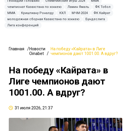
Геннадий Головкин
Олимпийские игры 2024
ММА
чемпионат Казахстана по хоккею
Ламин Ямаль
ФК Тобол
MMA
Криштиану Роналду
КХЛ
МЧМ-2024
ФК Кайрат
молодежная сборная Казахстана по хоккею
Бундеслига
Лига конференций
Главная
Новости
На победу «Кайрата» в Лиге
Oinabet
чемпионов дают 1001.00. А вдруг?
На победу «Кайрата» в
Лиге чемпионов дают
1001.00. А вдруг?
31 июля 2026, 21:37