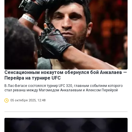
Сенсационным нокаутом обернулся бой Анкалаев —
Перейра на турнире UFC
В Лас-Вегасе состоялся турнир UFC 320, главным событием которого
стал реванш между Магомедом Анкалаевым и Алексом Перейрой
05 октября 2025, 12:48