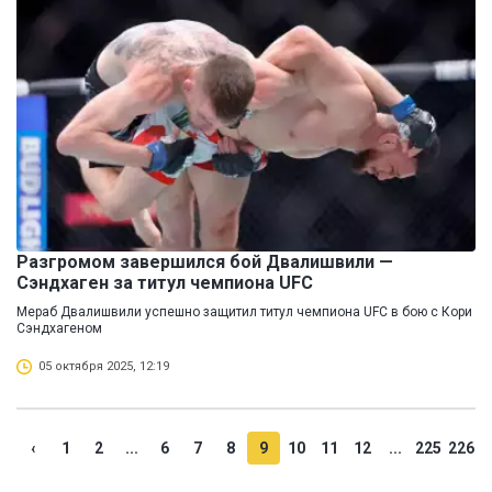
Разгромом завершился бой Двалишвили —
Сэндхаген за титул чемпиона UFC
Мераб Двалишвили успешно защитил титул чемпиона UFC в бою с Кори
Сэндхагеном
05 октября 2025, 12:19
‹
1
2
...
6
7
8
9
10
11
12
...
225
226